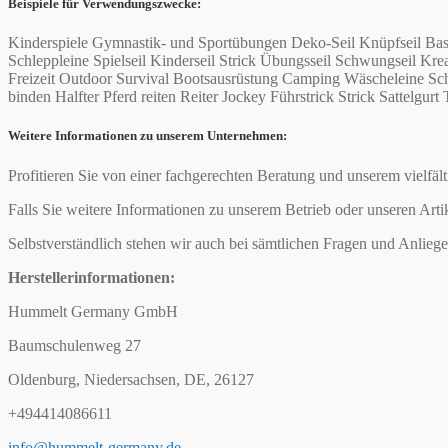
Beispiele für Verwendungszwecke:
Kinderspiele Gymnastik- und Sportübungen Deko-Seil Knüpfseil Bas
Schleppleine Spielseil Kinderseil Strick Übungsseil Schwungseil 
Freizeit Outdoor Survival Bootsausrüstung Camping Wäscheleine Schi
binden Halfter Pferd reiten Reiter Jockey Führstrick Strick Sattelgurt 
Weitere Informationen zu unserem Unternehmen:
Profitieren Sie von einer fachgerechten Beratung und unserem vielfäl
Falls Sie weitere Informationen zu unserem Betrieb oder unseren Arti
Selbstverständlich stehen wir auch bei sämtlichen Fragen und Anliege
Herstellerinformationen:
Hummelt Germany GmbH
Baumschulenweg 27
Oldenburg, Niedersachsen, DE, 26127
+494414086611
info@hummelt-germany.de