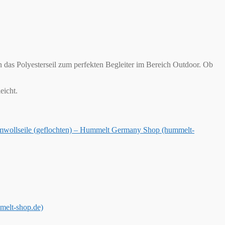
n das Polyesterseil zum perfekten Begleiter im Bereich Outdoor. Ob
eicht.
wollseile (geflochten) – Hummelt Germany Shop (hummelt-
melt-shop.de)