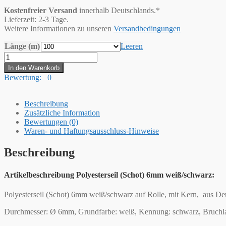
Kostenfreier Versand
innerhalb Deutschlands.*
Lieferzeit: 2-3 Tage.
Weitere Informationen zu unseren
Versandbedingungen
Länge (m)
Leeren
Hummelt®
Schot
In den Warenkorb
Seil
Bewertung: 0
Polyesterseil
6mm
weiß
Beschreibung
/
Zusätzliche Information
schwarz
Bewertungen (0)
Menge
Waren- und Haftungsausschluss-Hinweise
Beschreibung
Artikelbeschreibung Polyesterseil (Schot) 6mm weiß/schwarz:
Polyesterseil (Schot) 6mm weiß/schwarz auf Rolle, mit Kern, aus D
Durchmesser: Ø 6mm, Grundfarbe: weiß, Kennung: schwarz, Bruchlast