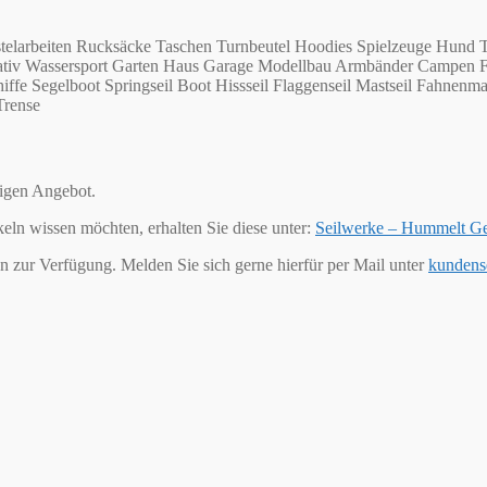
telarbeiten Rucksäcke Taschen Turnbeutel Hoodies Spielzeuge Hund T
Kreativ Wassersport Garten Haus Garage Modellbau Armbänder Campen 
ffe Segelboot Springseil Boot Hissseil Flaggenseil Mastseil Fahnenma
Trense
tigen Angebot.
keln wissen möchten, erhalten Sie diese unter:
Seilwerke – Hummelt G
n zur Verfügung. Melden Sie sich gerne hierfür per Mail unter
kundens