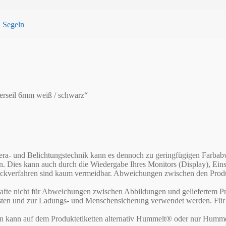
,
Segeln
terseil 6mm weiß / schwarz“
Kamera- und Belichtungstechnik kann es dennoch zu geringfügigen Far
en. Dies kann auch durch die Wiedergabe Ihres Monitors (Display), E
verfahren sind kaum vermeidbar. Abweichungen zwischen den Produktf
te nicht für Abweichungen zwischen Abbildungen und geliefertem Pr
asten und zur Ladungs- und Menschensicherung verwendet werden. Für d
rn kann auf dem Produktetiketten alternativ Hummelt® oder nur Humme