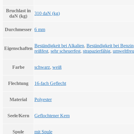
Bruchlast in
310 daN (kg)
daN (kg)
Durchmesser
6 mm
Beständigkeit bei Alkalien
,
Beständigkeit bei Benzin
Eigenschaften
reißfest
,
sehr scheuerfest
,
strapazierfähig
,
umweltfreu
Farbe
schwarz
,
weiß
Flechtung
16-fach Geflecht
Material
Polyester
Seele/Kern
Geflochtener Kern
Spule
mit Spule