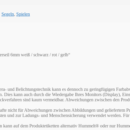
,
Segeln
,
Spielen
rseil 6mm weiß / schwarz / rot / gelb“
Kamera- und Belichtungstechnik kann es dennoch zu geringfügigen Far
en. Dies kann auch durch die Wiedergabe Ihres Monitors (Display), E
verfahren sind kaum vermeidbar. Abweichungen zwischen den Produktf
te nicht für Abweichungen zwischen Abbildungen und geliefertem Pr
asten und zur Ladungs- und Menschensicherung verwendet werden. Für d
rn kann auf dem Produktetiketten alternativ Hummelt® oder nur Humme