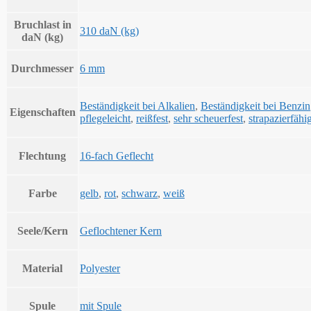
Bruchlast in
310 daN (kg)
daN (kg)
Durchmesser
6 mm
Beständigkeit bei Alkalien
,
Beständigkeit bei Benzin
Eigenschaften
pflegeleicht
,
reißfest
,
sehr scheuerfest
,
strapazierfähi
Flechtung
16-fach Geflecht
Farbe
gelb
,
rot
,
schwarz
,
weiß
Seele/Kern
Geflochtener Kern
Material
Polyester
Spule
mit Spule