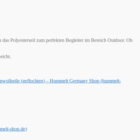
n das Polyesterseil zum perfekten Begleiter im Bereich Outdoor. Ob
eicht.
wollseile (geflochten) – Hummelt Germany Shop (hummelt-
melt-shop.de)