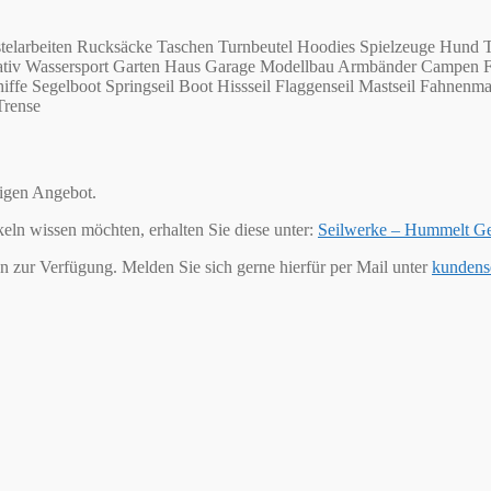
telarbeiten Rucksäcke Taschen Turnbeutel Hoodies Spielzeuge Hund T
Kreativ Wassersport Garten Haus Garage Modellbau Armbänder Campen 
ffe Segelboot Springseil Boot Hissseil Flaggenseil Mastseil Fahnenma
Trense
tigen Angebot.
keln wissen möchten, erhalten Sie diese unter:
Seilwerke – Hummelt G
n zur Verfügung. Melden Sie sich gerne hierfür per Mail unter
kundens