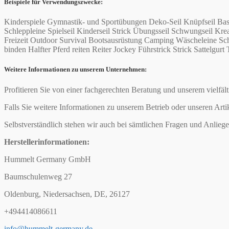
Beispiele für Verwendungszwecke:
Kinderspiele Gymnastik- und Sportübungen Deko-Seil Knüpfseil Bas
Schleppleine Spielseil Kinderseil Strick Übungsseil Schwungseil 
Freizeit Outdoor Survival Bootsausrüstung Camping Wäscheleine Schi
binden Halfter Pferd reiten Reiter Jockey Führstrick Strick Sattelgurt 
Weitere Informationen zu unserem Unternehmen:
Profitieren Sie von einer fachgerechten Beratung und unserem vielfäl
Falls Sie weitere Informationen zu unserem Betrieb oder unseren Arti
Selbstverständlich stehen wir auch bei sämtlichen Fragen und Anliege
Herstellerinformationen:
Hummelt Germany GmbH
Baumschulenweg 27
Oldenburg, Niedersachsen, DE, 26127
+494414086611
info@hummelt-germany.de