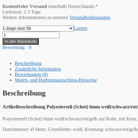
Kostenfreier Versand
innerhalb Deutschlands.*
Lieferzeit: 2-3 Tage.
Weitere Informationen zu unseren
Versandbedingungen
Länge (m)
Leeren
Hummelt®
Schot
In den Warenkorb
Seil
Bewertung: 0
Polyesterseil
6mm
weiß
Beschreibung
/
Zusätzliche Information
schwarz
Bewertungen (0)
/
Waren- und Haftungsausschluss-Hinweise
rot
/
Beschreibung
gelb
Menge
Artikelbeschreibung Polyesterseil (Schot) 6mm weiß/schwarz/rot/
Polyesterseil (Schot) 6mm weiß/schwarz/rot/gelb auf Rolle, mit Ker
Durchmesser: Ø 6mm, Grundfarbe: weiß, Kennung: schwarz/rot/gelb, 