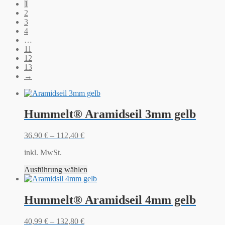
1
2
3
4
…
11
12
13
→
Hummelt® Aramidseil 3mm gelb
36,90
€
–
112,40
€
inkl. MwSt.
Ausführung wählen
Hummelt® Aramidseil 4mm gelb
40,99
€
–
132,80
€