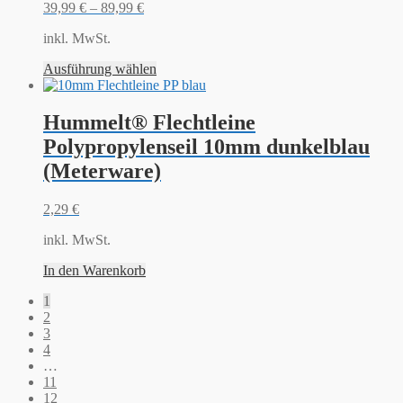
39,99
€
–
89,99
€
inkl. MwSt.
Ausführung wählen
Hummelt® Flechtleine
Polypropylenseil 10mm dunkelblau
(Meterware)
2,29
€
inkl. MwSt.
In den Warenkorb
1
2
3
4
…
11
12