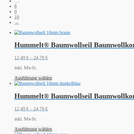
…
8
9
10
→
Hummelt® Baumwollseil Baumwollkor
12,49
€
–
24,70
€
inkl. MwSt.
Ausführung wählen
Hummelt® Baumwollseil Baumwollkor
12,49
€
–
24,70
€
inkl. MwSt.
Ausführung wählen