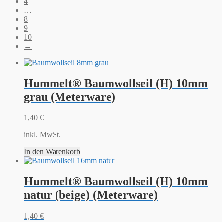
4
…
8
9
10
→
Hummelt® Baumwollseil (H) 10mm
grau (Meterware)
1,40
€
inkl. MwSt.
In den Warenkorb
Hummelt® Baumwollseil (H) 10mm
natur (beige) (Meterware)
1,40
€