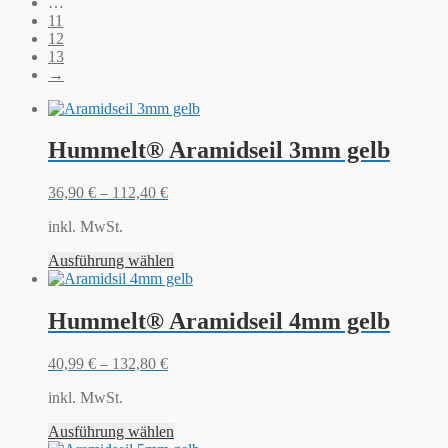
…
11
12
13
→
Hummelt® Aramidseil 3mm gelb
36,90
€
–
112,40
€
inkl. MwSt.
Ausführung wählen
Hummelt® Aramidseil 4mm gelb
40,99
€
–
132,80
€
inkl. MwSt.
Ausführung wählen