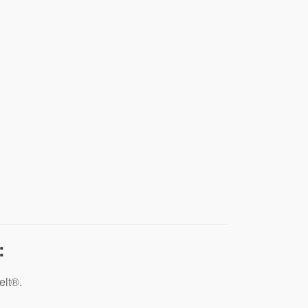
:
elt®.