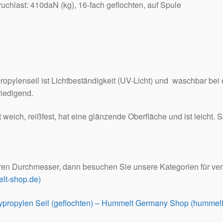
chlast: 410daN (kg), 16-fach geflochten, auf Spule
pylenseil ist Lichtbeständigkeit (UV-Licht) und waschbar bei 
riedigend.
t weich, reißfest, hat eine glänzende Oberfläche und ist leicht.
ren Durchmesser, dann besuchen Sie unsere Kategorien für ve
lt-shop.de)
ypropylen Seil (geflochten) – Hummelt Germany Shop (hummelt