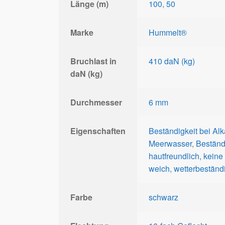
Länge (m)
100
,
50
Marke
Hummelt®
Bruchlast in
410 daN (kg)
daN (kg)
Durchmesser
6 mm
Eigenschaften
Beständigkeit bei Alk
Meerwasser
,
Beständ
hautfreundlich
,
keine
weich
,
wetterbeständ
Farbe
schwarz