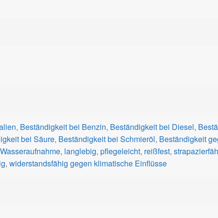
alien
,
Beständigkeit bei Benzin
,
Beständigkeit bei Diesel
,
Bestä
igkeit bei Säure
,
Beständigkeit bei Schmieröl
,
Beständigkeit g
 Wasseraufnahme
,
langlebig
,
pflegeleicht
,
reißfest
,
strapazierfäh
ig
,
widerstandsfähig gegen klimatische Einflüsse