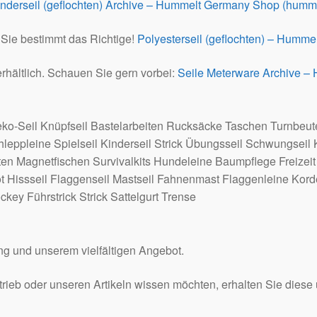
nderseil (geflochten) Archive – Hummelt Germany Shop (humme
 Sie bestimmt das Richtige!
Polyesterseil (geflochten) – Humm
erhältlich. Schauen Sie gern vorbei:
Seile Meterware Archive –
ko-Seil Knüpfseil Bastelarbeiten Rucksäcke Taschen Turnbeu
hleppleine Spielseil Kinderseil Strick Übungsseil Schwungseil
 Magnetfischen Survivalkits Hundeleine Baumpflege Freizeit
ot Hissseil Flaggenseil Mastseil Fahnenmast Flaggenleine Kor
ockey Führstrick Strick Sattelgurt Trense
ung und unserem vielfältigen Angebot.
trieb oder unseren Artikeln wissen möchten, erhalten Sie diese 