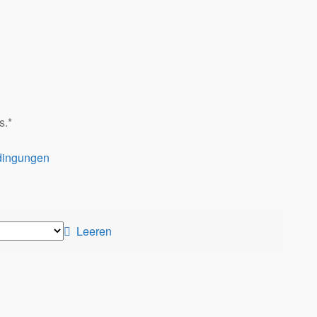
s.*
dingungen
Leeren