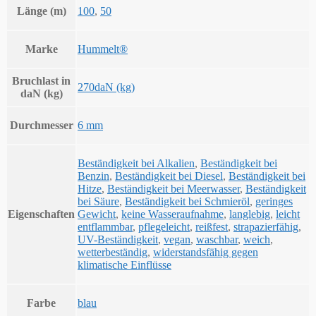
Länge (m)
100
,
50
Marke
Hummelt®
Bruchlast in
270daN (kg)
daN (kg)
Durchmesser
6 mm
Beständigkeit bei Alkalien
,
Beständigkeit bei
Benzin
,
Beständigkeit bei Diesel
,
Beständigkeit bei
Hitze
,
Beständigkeit bei Meerwasser
,
Beständigkeit
bei Säure
,
Beständigkeit bei Schmieröl
,
geringes
Eigenschaften
Gewicht
,
keine Wasseraufnahme
,
langlebig
,
leicht
entflammbar
,
pflegeleicht
,
reißfest
,
strapazierfähig
,
UV-Beständigkeit
,
vegan
,
waschbar
,
weich
,
wetterbeständig
,
widerstandsfähig gegen
klimatische Einflüsse
Farbe
blau