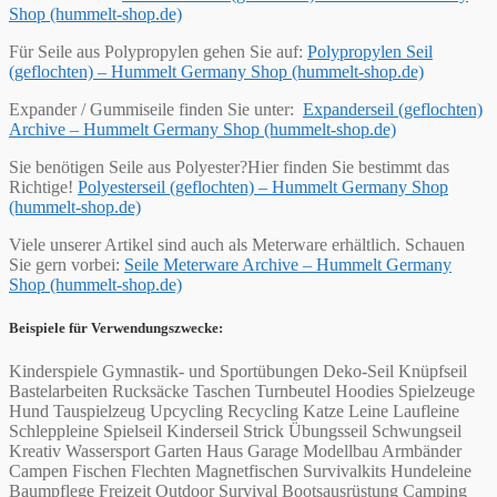
Shop (hummelt-shop.de)
Für Seile aus Polypropylen gehen Sie auf:
Polypropylen Seil
(geflochten) – Hummelt Germany Shop (hummelt-shop.de)
Expander / Gummiseile finden Sie unter:
Expanderseil (geflochten)
Archive – Hummelt Germany Shop (hummelt-shop.de)
Sie benötigen Seile aus Polyester?Hier finden Sie bestimmt das
Richtige!
Polyesterseil (geflochten) – Hummelt Germany Shop
(hummelt-shop.de)
Viele unserer Artikel sind auch als Meterware erhältlich. Schauen
Sie gern vorbei:
Seile Meterware Archive – Hummelt Germany
Shop (hummelt-shop.de)
Beispiele für Verwendungszwecke:
Kinderspiele Gymnastik- und Sportübungen Deko-Seil Knüpfseil
Bastelarbeiten Rucksäcke Taschen Turnbeutel Hoodies Spielzeuge
Hund Tauspielzeug Upcycling Recycling Katze Leine Laufleine
Schleppleine Spielseil Kinderseil Strick Übungsseil Schwungseil
Kreativ Wassersport Garten Haus Garage Modellbau Armbänder
Campen Fischen Flechten Magnetfischen Survivalkits Hundeleine
Baumpflege Freizeit Outdoor Survival Bootsausrüstung Camping