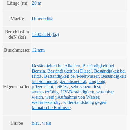
Länge (m)
20 m
Marke
Hummelt®
Bruchlast in
1200 daN (kg)
daN (kg)
Durchmesser
12 mm
Beständigkeit bei Alkalien
,
Beständigkeit bei
Benzin
,
Beständigkeit bei Diesel
,
Beständigkeit bei
Hitze
,
Beständigkeit bei Meerwasser
,
Beständigkeit
bei Schmieröl
,
geruchsneutral
,
langlebig
,
Eigenschaften
pflegeleicht
,
reißfest
,
sehr scheuerfest
,
strapazierfähig
,
UV-Beständigkeit
,
waschbar
,
weich
,
wenig Aufnahme von Wasser
,
wetterbeständig
,
widerstandsfähig gegen
klimatische Einflüsse
Farbe
blau
,
weiß