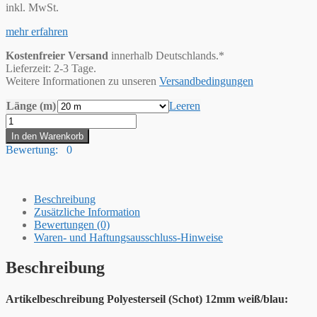
inkl. MwSt.
mehr erfahren
Kostenfreier Versand
innerhalb Deutschlands.*
Lieferzeit: 2-3 Tage.
Weitere Informationen zu unseren
Versandbedingungen
Länge (m)
Leeren
Hummelt®
Schot
In den Warenkorb
Seil
Bewertung: 0
Polyesterseil
12mm
20m
weiß
Beschreibung
/
Zusätzliche Information
blau
Bewertungen (0)
Menge
Waren- und Haftungsausschluss-Hinweise
Beschreibung
Artikelbeschreibung Polyesterseil (Schot) 12mm weiß/blau: