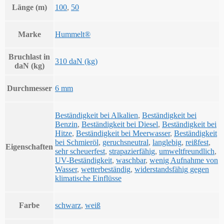
Länge (m)
100
,
50
Marke
Hummelt®
Bruchlast in
310 daN (kg)
daN (kg)
Durchmesser
6 mm
Beständigkeit bei Alkalien
,
Beständigkeit bei
Benzin
,
Beständigkeit bei Diesel
,
Beständigkeit bei
Hitze
,
Beständigkeit bei Meerwasser
,
Beständigkeit
bei Schmieröl
,
geruchsneutral
,
langlebig
,
reißfest
,
Eigenschaften
sehr scheuerfest
,
strapazierfähig
,
umweltfreundlich
,
UV-Beständigkeit
,
waschbar
,
wenig Aufnahme von
Wasser
,
wetterbeständig
,
widerstandsfähig gegen
klimatische Einflüsse
Farbe
schwarz
,
weiß