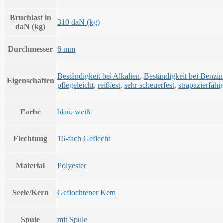
Bruchlast in
310 daN (kg)
daN (kg)
Durchmesser
6 mm
Beständigkeit bei Alkalien
,
Beständigkeit bei Benzin
Eigenschaften
pflegeleicht
,
reißfest
,
sehr scheuerfest
,
strapazierfähi
Farbe
blau
,
weiß
Flechtung
16-fach Geflecht
Material
Polyester
Seele/Kern
Geflochtener Kern
Spule
mit Spule