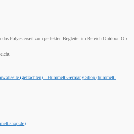
n das Polyesterseil zum perfekten Begleiter im Bereich Outdoor. Ob
eicht.
wollseile (geflochten) – Hummelt Germany Shop (hummelt-
melt-shop.de)