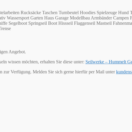
telarbeiten Rucksäcke Taschen Turnbeutel Hoodies Spielzeuge Hund T
Kreativ Wassersport Garten Haus Garage Modellbau Armbänder Campen 
ffe Segelboot Springseil Boot Hissseil Flaggenseil Mastseil Fahnenma
Trense
tigen Angebot.
keln wissen möchten, erhalten Sie diese unter:
Seilwerke – Hummelt G
n zur Verfügung. Melden Sie sich gerne hierfür per Mail unter
kundens