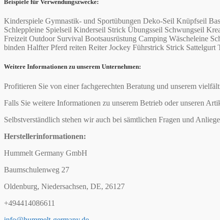
Beispiele für Verwendungszwecke:
Kinderspiele Gymnastik- und Sportübungen Deko-Seil Knüpfseil Bas
Schleppleine Spielseil Kinderseil Strick Übungsseil Schwungseil 
Freizeit Outdoor Survival Bootsausrüstung Camping Wäscheleine Schi
binden Halfter Pferd reiten Reiter Jockey Führstrick Strick Sattelgurt 
Weitere Informationen zu unserem Unternehmen:
Profitieren Sie von einer fachgerechten Beratung und unserem vielfäl
Falls Sie weitere Informationen zu unserem Betrieb oder unseren Arti
Selbstverständlich stehen wir auch bei sämtlichen Fragen und Anliege
Herstellerinformationen:
Hummelt Germany GmbH
Baumschulenweg 27
Oldenburg, Niedersachsen, DE, 26127
+494414086611
info@hummelt-germany.de