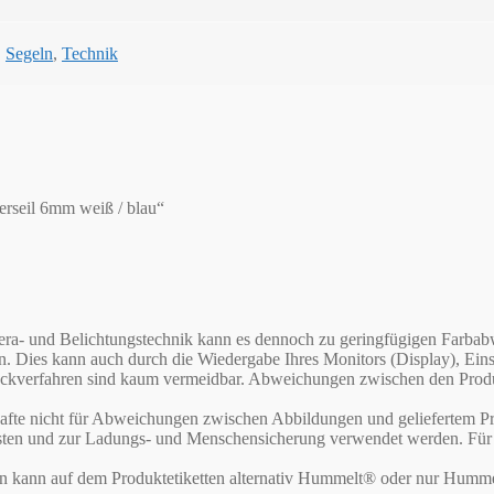
,
Segeln
,
Technik
erseil 6mm weiß / blau“
Kamera- und Belichtungstechnik kann es dennoch zu geringfügigen Far
en. Dies kann auch durch die Wiedergabe Ihres Monitors (Display), E
verfahren sind kaum vermeidbar. Abweichungen zwischen den Produktf
te nicht für Abweichungen zwischen Abbildungen und geliefertem Pr
asten und zur Ladungs- und Menschensicherung verwendet werden. Für d
rn kann auf dem Produktetiketten alternativ Hummelt® oder nur Humme