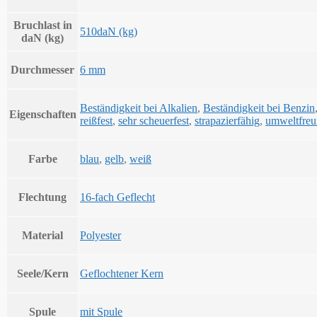
Bruchlast in
510daN (kg)
daN (kg)
Durchmesser
6 mm
Beständigkeit bei Alkalien
,
Beständigkeit bei Benzin
Eigenschaften
reißfest
,
sehr scheuerfest
,
strapazierfähig
,
umweltfreu
Farbe
blau
,
gelb
,
weiß
Flechtung
16-fach Geflecht
Material
Polyester
Seele/Kern
Geflochtener Kern
Spule
mit Spule