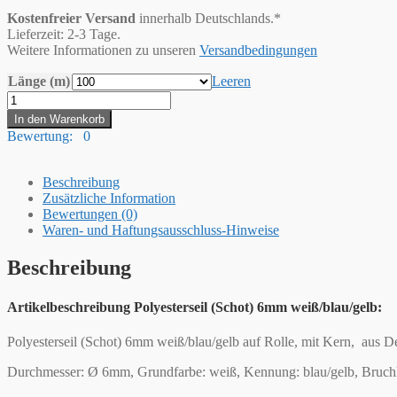
Kostenfreier Versand
innerhalb Deutschlands.*
Lieferzeit: 2-3 Tage.
Weitere Informationen zu unseren
Versandbedingungen
Länge (m)
Leeren
Hummelt®
Schot
In den Warenkorb
Seil
Bewertung: 0
Polyesterseil
6mm
weiß
Beschreibung
/
Zusätzliche Information
blau
Bewertungen (0)
/
Waren- und Haftungsausschluss-Hinweise
gelb
Menge
Beschreibung
Artikelbeschreibung Polyesterseil (Schot) 6mm weiß/blau/gelb:
Polyesterseil (Schot) 6mm weiß/blau/gelb auf Rolle, mit Kern, aus 
Durchmesser: Ø 6mm, Grundfarbe: weiß, Kennung: blau/gelb, Bruchla