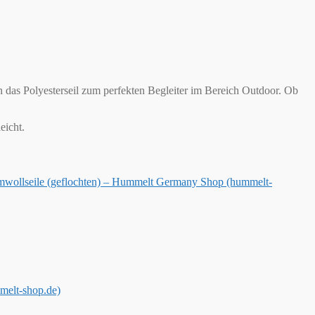
n das Polyesterseil zum perfekten Begleiter im Bereich Outdoor. Ob
eicht.
wollseile (geflochten) – Hummelt Germany Shop (hummelt-
melt-shop.de)