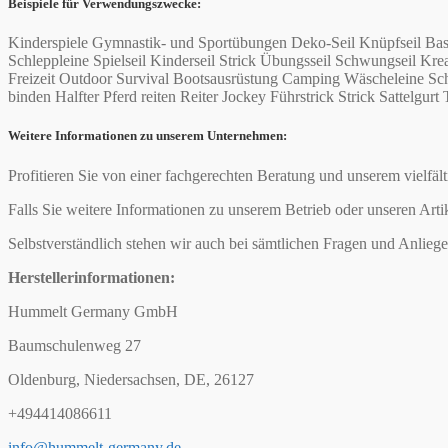
Beispiele für Verwendungszwecke:
Kinderspiele Gymnastik- und Sportübungen Deko-Seil Knüpfseil Bas
Schleppleine Spielseil Kinderseil Strick Übungsseil Schwungseil 
Freizeit Outdoor Survival Bootsausrüstung Camping Wäscheleine Schi
binden Halfter Pferd reiten Reiter Jockey Führstrick Strick Sattelgurt 
Weitere Informationen zu unserem Unternehmen:
Profitieren Sie von einer fachgerechten Beratung und unserem vielfäl
Falls Sie weitere Informationen zu unserem Betrieb oder unseren Arti
Selbstverständlich stehen wir auch bei sämtlichen Fragen und Anliege
Herstellerinformationen:
Hummelt Germany GmbH
Baumschulenweg 27
Oldenburg, Niedersachsen, DE, 26127
+494414086611
info@hummelt-germany.de