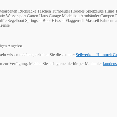
telarbeiten Rucksäcke Taschen Turnbeutel Hoodies Spielzeuge Hund T
Kreativ Wassersport Garten Haus Garage Modellbau Armbänder Campen 
ffe Segelboot Springseil Boot Hissseil Flaggenseil Mastseil Fahnenma
Trense
tigen Angebot.
keln wissen möchten, erhalten Sie diese unter:
Seilwerke – Hummelt G
n zur Verfügung. Melden Sie sich gerne hierfür per Mail unter
kundens