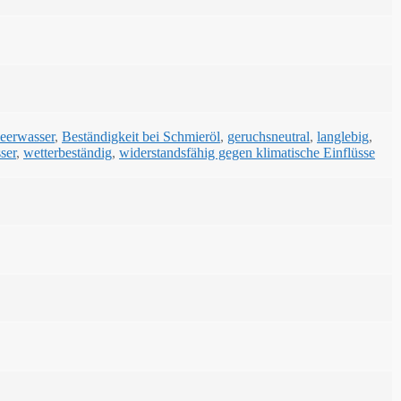
Meerwasser
,
Beständigkeit bei Schmieröl
,
geruchsneutral
,
langlebig
,
ser
,
wetterbeständig
,
widerstandsfähig gegen klimatische Einflüsse