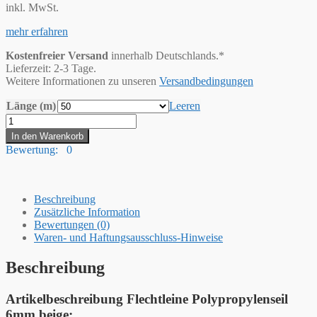
inkl. MwSt.
mehr erfahren
Kostenfreier Versand
innerhalb Deutschlands.*
Lieferzeit: 2-3 Tage.
Weitere Informationen zu unseren
Versandbedingungen
Länge (m)
Leeren
Hummelt®
Flechtleine
In den Warenkorb
Polypropylenseil
Bewertung: 0
6mm
beige
auf
Rolle
Beschreibung
Menge
Zusätzliche Information
Bewertungen (0)
Waren- und Haftungsausschluss-Hinweise
Beschreibung
Artikelbeschreibung Flechtleine Polypropylenseil
6mm beige: