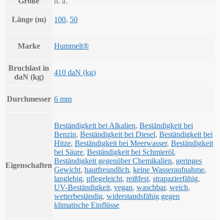
Größe
n. a.
Länge (m)
100
,
50
Marke
Hummelt®
Bruchlast in
410 daN (kg)
daN (kg)
Durchmesser
6 mm
Beständigkeit bei Alkalien
,
Beständigkeit bei
Benzin
,
Beständigkeit bei Diesel
,
Beständigkeit bei
Hitze
,
Beständigkeit bei Meerwasser
,
Beständigkeit
bei Säure
,
Beständigkeit bei Schmieröl
,
Beständigkeit gegenüber Chemikalien
,
geringes
Eigenschaften
Gewicht
,
hautfreundlich
,
keine Wasseraufnahme
,
langlebig
,
pflegeleicht
,
reißfest
,
strapazierfähig
,
UV-Beständigkeit
,
vegan
,
waschbar
,
weich
,
wetterbeständig
,
widerstandsfähig gegen
klimatische Einflüsse