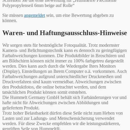
Schreiben Sie die erste Bewertung für „Hummelt® Flechtleine
Polypropylenseil 6mm beige auf Rolle“
Sie müssen
angemeldet
sein, um eine Bewertung abgeben zu
können.
Waren- und Haftungsausschluss-Hinweise
Wir sorgen stets für bestmögliche Fotoqualität. Trotz modernster
Kamera- und Belichtungstechnik kann es dennoch zu geringfügigen
Farbabweichungen kommen. Die Produktbilder in Broschüren und
am Bildschirm können nicht immer zu 100% farbgetreu dargestellt
werden. Dies kann auch durch die Wiedergabe Ihres Monitors
(Display), Einstellungen an Ihrem Computer o.ä. vorkommen. Auch
Farbabweichungen aufgrund unterschiedlicher Druckmedien und
Druckverfahren sind kaum vermeidbar. Abweichungen zwischen
den Produktfotos, die online betrachtet werden, und dem
tatsächlichen Produkt können somit entstehen.
Die Hummelt Germany GmbH behält sich Farbänderungen vor und
hafte nicht für Abweichungen zwischen Abbildungen und
geliefertem Produkt.
Trotz hoher Belastbarkeit dürfen diese Seile nicht zum Heben von
Lasten und zur Ladungs- und Menschensicherung verwendet
werden. Für diese Zwecke empfehlen wir die leistungsstärkeren,
geprüften Seile von Hummelt®.