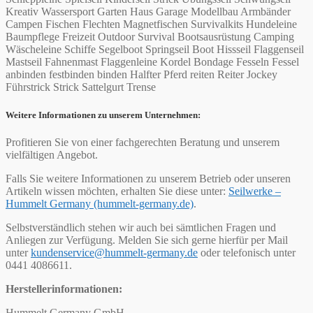
Kreativ Wassersport Garten Haus Garage Modellbau Armbänder
Campen Fischen Flechten Magnetfischen Survivalkits Hundeleine
Baumpflege Freizeit Outdoor Survival Bootsausrüstung Camping
Wäscheleine Schiffe Segelboot Springseil Boot Hissseil Flaggenseil
Mastseil Fahnenmast Flaggenleine Kordel Bondage Fesseln Fessel
anbinden festbinden binden Halfter Pferd reiten Reiter Jockey
Führstrick Strick Sattelgurt Trense
Weitere Informationen zu unserem Unternehmen:
Profitieren Sie von einer fachgerechten Beratung und unserem
vielfältigen Angebot.
Falls Sie weitere Informationen zu unserem Betrieb oder unseren
Artikeln wissen möchten, erhalten Sie diese unter:
Seilwerke –
Hummelt Germany (hummelt-germany.de)
.
Selbstverständlich stehen wir auch bei sämtlichen Fragen und
Anliegen zur Verfügung. Melden Sie sich gerne hierfür per Mail
unter
kundenservice@hummelt-germany.de
oder telefonisch unter
0441 4086611.
Herstellerinformationen:
Hummelt Germany GmbH