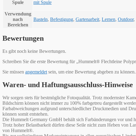
Spule
mit Spule
Verwendung
nach
Basteln
,
Befestigung
,
Gartenarbeit
,
Lernen
,
Outdoor
,
Bereichen
Bewertungen
Es gibt noch keine Bewertungen.
Schreiben Sie die erste Bewertung für „Hummelt® Flechtleine Polyp
Sie müssen
angemeldet
sein, um eine Bewertung abgeben zu können.
Waren- und Haftungsausschluss-Hinweise
Wir sorgen stets für bestmögliche Fotoqualität. Trotz modernster 
Bildschirm können nicht immer zu 100% farbgetreu dargestellt werd
Farbabweichungen aufgrund unterschiedlicher Druckmedien und Druck
können somit entstehen.
Die Hummelt Germany GmbH behält sich Farbänderungen vor und haf
Trotz hoher Belastbarkeit dürfen diese Seile nicht zum Heben von L
von Hummelt®.
Bis zur vollständigen Markeneintragung in allen europäischen Lände