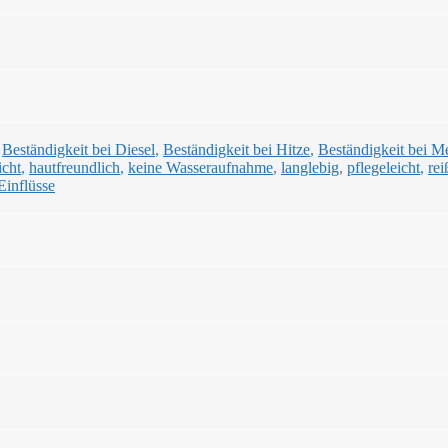
,
Beständigkeit bei Diesel
,
Beständigkeit bei Hitze
,
Beständigkeit bei M
icht
,
hautfreundlich
,
keine Wasseraufnahme
,
langlebig
,
pflegeleicht
,
rei
Einflüsse