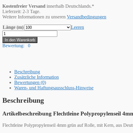
Kostenfreier Versand
innerhalb Deutschlands.*
Lieferzeit: 2-3 Tage.
Weitere Informationen zu unseren
Versandbedingungen
Länge (m)
Leeren
Hummelt®
Flechtleine
In den Warenkorb
Polypropylenseil
Bewertung: 0
4mm
grün
auf
Rolle
Menge
Beschreibung
Zusätzliche Information
Bewertungen (0)
Waren- und Haftungsausschluss-Hinweise
Beschreibung
Artikelbeschreibung Flechtleine Polypropylenseil 4m
Flechtleine Polypropylenseil 4mm grün auf Rolle, mit Kern, aus Deu