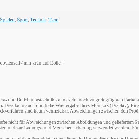
Spielen
,
Sport
,
Technik
,
Tiere
ropylenseil 4mm grün auf Rolle“
Kamera- und Belichtungstechnik kann es dennoch zu geringfügigen Far
en. Dies kann auch durch die Wiedergabe Ihres Monitors (Display), E
verfahren sind kaum vermeidbar. Abweichungen zwischen den Produktf
te nicht für Abweichungen zwischen Abbildungen und geliefertem Pr
asten und zur Ladungs- und Menschensicherung verwendet werden. Für d
rn kann auf dem Produktetiketten alternativ Hummelt® oder nur Humme