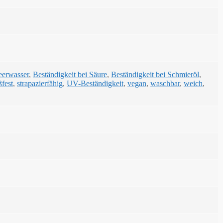
eerwasser
,
Beständigkeit bei Säure
,
Beständigkeit bei Schmieröl
,
ßfest
,
strapazierfähig
,
UV-Beständigkeit
,
vegan
,
waschbar
,
weich
,