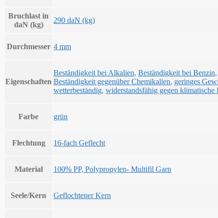
Bruchlast in
290 daN (kg)
daN (kg)
Durchmesser
4 mm
Beständigkeit bei Alkalien
,
Beständigkeit bei Benzin
Eigenschaften
Beständigkeit gegenüber Chemikalien
,
geringes Gew
wetterbeständig
,
widerstandsfähig gegen klimatische 
Farbe
grün
Flechtung
16-fach Geflecht
Material
100% PP, Polypropylen- Multifil Garn
Seele/Kern
Geflochtener Kern