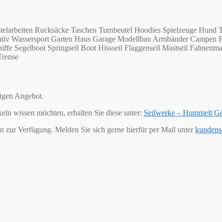
telarbeiten Rucksäcke Taschen Turnbeutel Hoodies Spielzeuge Hund T
Kreativ Wassersport Garten Haus Garage Modellbau Armbänder Campen 
ffe Segelboot Springseil Boot Hissseil Flaggenseil Mastseil Fahnenma
Trense
tigen Angebot.
keln wissen möchten, erhalten Sie diese unter:
Seilwerke – Hummelt G
n zur Verfügung. Melden Sie sich gerne hierfür per Mail unter
kundens