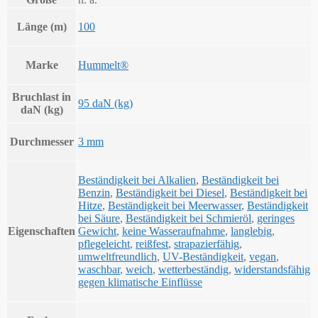
Länge (m)
100
Marke
Hummelt®
Bruchlast in
95 daN (kg)
daN (kg)
Durchmesser
3 mm
Beständigkeit bei Alkalien
,
Beständigkeit bei
Benzin
,
Beständigkeit bei Diesel
,
Beständigkeit bei
Hitze
,
Beständigkeit bei Meerwasser
,
Beständigkeit
bei Säure
,
Beständigkeit bei Schmieröl
,
geringes
Eigenschaften
Gewicht
,
keine Wasseraufnahme
,
langlebig
,
pflegeleicht
,
reißfest
,
strapazierfähig
,
umweltfreundlich
,
UV-Beständigkeit
,
vegan
,
waschbar
,
weich
,
wetterbeständig
,
widerstandsfähig
gegen klimatische Einflüsse