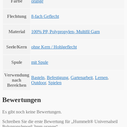
Farbe
orange
Flechtung
8-fach Geflecht
Material
100% PP, Polypropylen- Multifil Garn
Seele/Kern
ohne Kern / Hohlgeflecht
Spule
mit Spule
Verwendung
Basteln
,
Befestigung
,
Gartenarbeit
,
Lernen
,
nach
Outdoor
,
Spielen
Bereichen
Bewertungen
Es gibt noch keine Bewertungen.
Schreiben Sie die erste Bewertung für „Hummelt® Universalseil
Polypropylenseil 3mm orange“