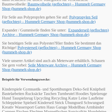
Baumwollseile:
Baumwollseile (geflochten) – Hummelt Germany
Shop (hummelt-shop.de)
Für Seile aus Polypropylen gehen Sie auf:
Polypropylen Seil
(geflochten) – Hummelt Germany Shop (hummelt-shop.de)
Expander / Gummiseile finden Sie unter:
Expanderseil (geflochten)
Archive – Hummelt Germany Shop (hummelt-shop.de)
Sie benötigen Seile aus Polyester?Hier finden Sie bestimmt das
Richtige!
Polyesterseil (geflochten) – Hummelt Germany Shop
(hummelt-shop.de)
Viele unserer Artikel sind auch als Meterware erhältlich. Schauen
Sie gern vorbei:
Seile Meterware Archive – Hummelt Germany
Shop (hummelt-shop.de)
Beispiele für Verwendungszwecke:
Kinderspiele Gymnastik- und Sportübungen Deko-Seil Knüpfseil
Bastelarbeiten Rucksäcke Taschen Turnbeutel Hoodies Spielzeuge
Hund Tauspielzeug Upcycling Recycling Katze Leine Laufleine
Schleppleine Spielseil Kinderseil Strick Übungsseil Schwungseil
Kreativ Wassersport Garten Haus Garage Modellbau Armbänder
Campen Fischen Flechten Magnetfischen Survivalkits Hundeleine