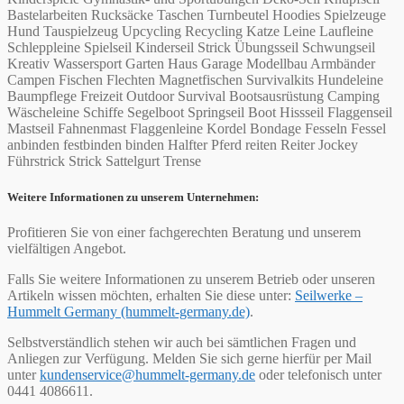
Bastelarbeiten Rucksäcke Taschen Turnbeutel Hoodies Spielzeuge
Hund Tauspielzeug Upcycling Recycling Katze Leine Laufleine
Schleppleine Spielseil Kinderseil Strick Übungsseil Schwungseil
Kreativ Wassersport Garten Haus Garage Modellbau Armbänder
Campen Fischen Flechten Magnetfischen Survivalkits Hundeleine
Baumpflege Freizeit Outdoor Survival Bootsausrüstung Camping
Wäscheleine Schiffe Segelboot Springseil Boot Hissseil Flaggenseil
Mastseil Fahnenmast Flaggenleine Kordel Bondage Fesseln Fessel
anbinden festbinden binden Halfter Pferd reiten Reiter Jockey
Führstrick Strick Sattelgurt Trense
Weitere Informationen zu unserem Unternehmen:
Profitieren Sie von einer fachgerechten Beratung und unserem
vielfältigen Angebot.
Falls Sie weitere Informationen zu unserem Betrieb oder unseren
Artikeln wissen möchten, erhalten Sie diese unter:
Seilwerke –
Hummelt Germany (hummelt-germany.de)
.
Selbstverständlich stehen wir auch bei sämtlichen Fragen und
Anliegen zur Verfügung. Melden Sie sich gerne hierfür per Mail
unter
kundenservice@hummelt-germany.de
oder telefonisch unter
0441 4086611.