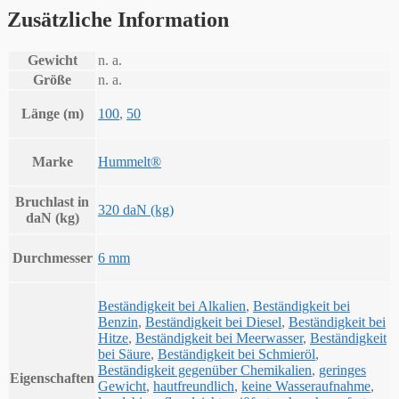
Zusätzliche Information
Gewicht
n. a.
Größe
n. a.
Länge (m)
100
,
50
Marke
Hummelt®
Bruchlast in
320 daN (kg)
daN (kg)
Durchmesser
6 mm
Beständigkeit bei Alkalien
,
Beständigkeit bei
Benzin
,
Beständigkeit bei Diesel
,
Beständigkeit bei
Hitze
,
Beständigkeit bei Meerwasser
,
Beständigkeit
bei Säure
,
Beständigkeit bei Schmieröl
,
Beständigkeit gegenüber Chemikalien
,
geringes
Eigenschaften
Gewicht
,
hautfreundlich
,
keine Wasseraufnahme
,