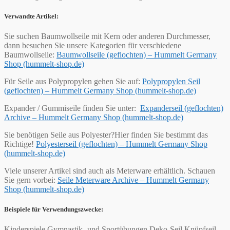
Verwandte Artikel:
Sie suchen Baumwollseile mit Kern oder anderen Durchmesser,
dann besuchen Sie unsere Kategorien für verschiedene
Baumwollseile:
Baumwollseile (geflochten) – Hummelt Germany
Shop (hummelt-shop.de)
Für Seile aus Polypropylen gehen Sie auf:
Polypropylen Seil
(geflochten) – Hummelt Germany Shop (hummelt-shop.de)
Expander / Gummiseile finden Sie unter:
Expanderseil (geflochten)
Archive – Hummelt Germany Shop (hummelt-shop.de)
Sie benötigen Seile aus Polyester?Hier finden Sie bestimmt das
Richtige!
Polyesterseil (geflochten) – Hummelt Germany Shop
(hummelt-shop.de)
Viele unserer Artikel sind auch als Meterware erhältlich. Schauen
Sie gern vorbei:
Seile Meterware Archive – Hummelt Germany
Shop (hummelt-shop.de)
Beispiele für Verwendungszwecke:
Kinderspiele Gymnastik- und Sportübungen Deko-Seil Knüpfseil