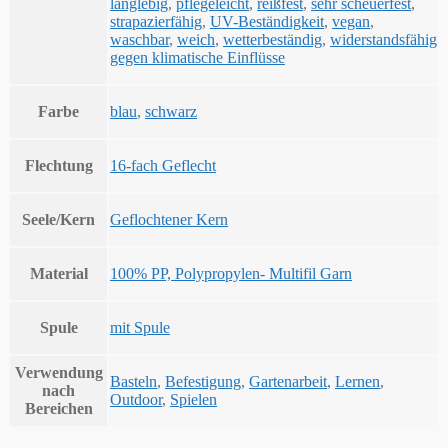
langlebig
,
pflegeleicht
,
reißfest
,
sehr scheuerfest
,
strapazierfähig
,
UV-Beständigkeit
,
vegan
,
waschbar
,
weich
,
wetterbeständig
,
widerstandsfähig
gegen klimatische Einflüsse
Farbe
blau
,
schwarz
Flechtung
16-fach Geflecht
Seele/Kern
Geflochtener Kern
Material
100% PP, Polypropylen- Multifil Garn
Spule
mit Spule
Verwendung
Basteln
,
Befestigung
,
Gartenarbeit
,
Lernen
,
nach
Outdoor
,
Spielen
Bereichen