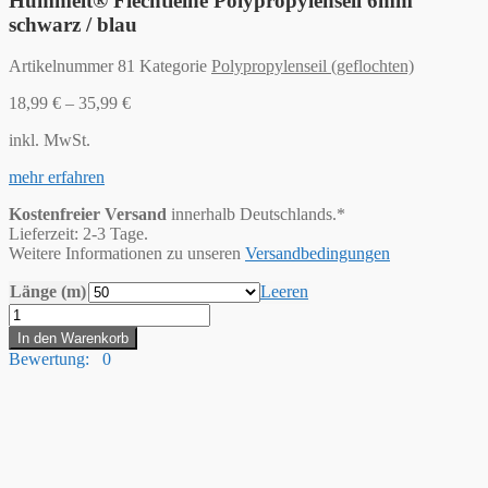
Hummelt® Flechtleine Polypropylenseil 6mm
schwarz / blau
Artikelnummer
81
Kategorie
Polypropylenseil (geflochten)
18,99
€
–
35,99
€
inkl. MwSt.
mehr erfahren
Kostenfreier Versand
innerhalb Deutschlands.*
Lieferzeit: 2-3 Tage.
Weitere Informationen zu unseren
Versandbedingungen
Länge (m)
Leeren
Hummelt®
Flechtleine
In den Warenkorb
Polypropylenseil
Bewertung: 0
6mm
schwarz
/
blau
Menge