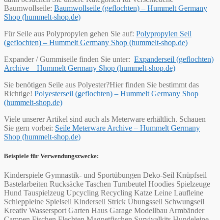
Baumwollseile:
Baumwollseile (geflochten) – Hummelt Germany
Shop (hummelt-shop.de)
Für Seile aus Polypropylen gehen Sie auf:
Polypropylen Seil
(geflochten) – Hummelt Germany Shop (hummelt-shop.de)
Expander / Gummiseile finden Sie unter:
Expanderseil (geflochten)
Archive – Hummelt Germany Shop (hummelt-shop.de)
Sie benötigen Seile aus Polyester?Hier finden Sie bestimmt das
Richtige!
Polyesterseil (geflochten) – Hummelt Germany Shop
(hummelt-shop.de)
Viele unserer Artikel sind auch als Meterware erhältlich. Schauen
Sie gern vorbei:
Seile Meterware Archive – Hummelt Germany
Shop (hummelt-shop.de)
Beispiele für Verwendungszwecke:
Kinderspiele Gymnastik- und Sportübungen Deko-Seil Knüpfseil
Bastelarbeiten Rucksäcke Taschen Turnbeutel Hoodies Spielzeuge
Hund Tauspielzeug Upcycling Recycling Katze Leine Laufleine
Schleppleine Spielseil Kinderseil Strick Übungsseil Schwungseil
Kreativ Wassersport Garten Haus Garage Modellbau Armbänder
Campen Fischen Flechten Magnetfischen Survivalkits Hundeleine