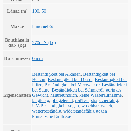
Länge (m)
100
,
50
Marke
Hummelt®
Bruchlast in
270daN (kg)
daN (kg)
Durchmesser
6 mm
Beständigkeit bei Alkalien
,
Beständigkeit bei
Benzin
,
Beständigkeit bei Diesel
,
Beständigkeit bei
Hitze
,
Beständigkeit bei Meerwasser
,
Beständigkeit
bei Säure
,
Beständigkeit bei Schmieröl
,
geringes
Eigenschaften
Gewicht
,
hautfreundlich
,
keine Wasseraufnahme
,
langlebig
,
pflegeleicht
,
reißfest
,
strapazierfähig
,
UV-Beständigkeit
,
vegan
,
waschbar
,
weich
,
wetterbeständig
,
widerstandsfähig gegen
klimatische Einflüsse