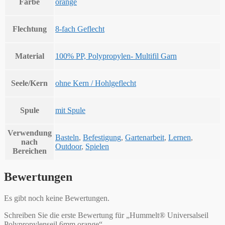
Farbe
orange
Flechtung
8-fach Geflecht
Material
100% PP, Polypropylen- Multifil Garn
Seele/Kern
ohne Kern / Hohlgeflecht
Spule
mit Spule
Verwendung
Basteln
,
Befestigung
,
Gartenarbeit
,
Lernen
,
nach
Outdoor
,
Spielen
Bereichen
Bewertungen
Es gibt noch keine Bewertungen.
Schreiben Sie die erste Bewertung für „Hummelt® Universalseil
Polypropylenseil 6mm orange“