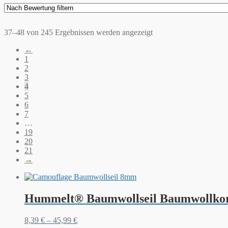
37–48 von 245 Ergebnissen werden angezeigt
←
1
2
3
4
5
6
7
…
19
20
21
→
Hummelt® Baumwollseil Baumwollkor
8,39
€
–
45,99
€