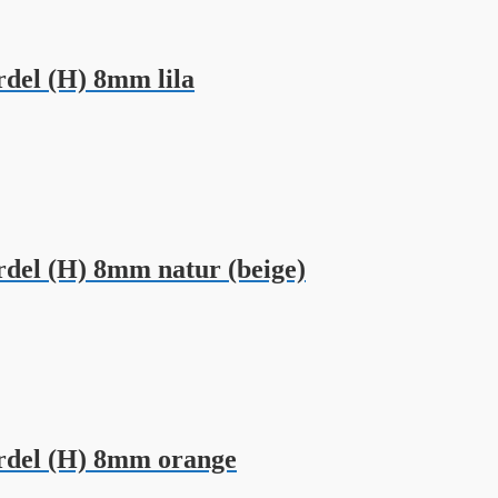
el (H) 8mm lila
el (H) 8mm natur (beige)
del (H) 8mm orange