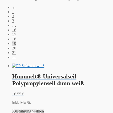
←
1
2
3
…
16
17
18
19
20
21
→
Hummelt® Universalseil
Polypropylenseil 4mm weiß
16,55
€
inkl. MwSt.
Ausführung wählen