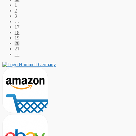
1
2
3
…
17
18
19
20
21
→