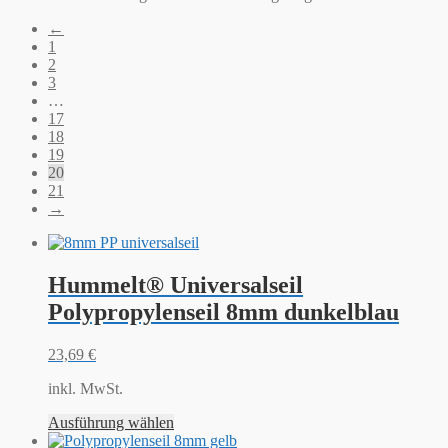
←
1
2
3
…
17
18
19
20
21
→
Hummelt® Universalseil
Polypropylenseil 8mm dunkelblau
23,69
€
inkl. MwSt.
Ausführung wählen