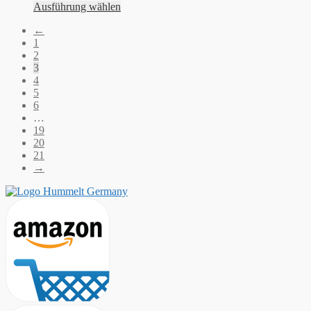
Ausführung wählen
←
1
2
3
4
5
6
…
19
20
21
→