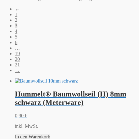
←
1
2
3
4
5
6
…
19
20
21
→
Hummelt® Baumwollseil (H) 8mm
schwarz (Meterware)
0,90
€
inkl. MwSt.
In den Warenkorb