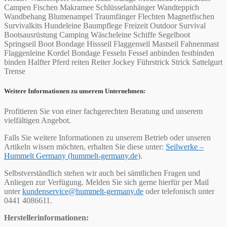
Campen Fischen Makramee Schlüsselanhänger Wandteppich
Wandbehang Blumenampel Traumfänger Flechten Magnetfischen
Survivalkits Hundeleine Baumpflege Freizeit Outdoor Survival
Bootsausrüstung Camping Wäscheleine Schiffe Segelboot
Springseil Boot Bondage Hissseil Flaggenseil Mastseil Fahnenmast
Flaggenleine Kordel Bondage Fesseln Fessel anbinden festbinden
binden Halfter Pferd reiten Reiter Jockey Führstrick Strick Sattelgurt
Trense
Weitere Informationen zu unserem Unternehmen:
Profitieren Sie von einer fachgerechten Beratung und unserem
vielfältigen Angebot.
Falls Sie weitere Informationen zu unserem Betrieb oder unseren
Artikeln wissen möchten, erhalten Sie diese unter:
Seilwerke –
Hummelt Germany (hummelt-germany.de)
.
Selbstverständlich stehen wir auch bei sämtlichen Fragen und
Anliegen zur Verfügung. Melden Sie sich gerne hierfür per Mail
unter
kundenservice@hummelt-germany.de
oder telefonisch unter
0441 4086611.
Herstellerinformationen: