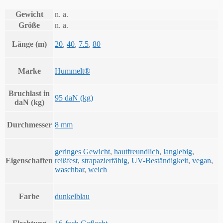
Gewicht
n. a.
Größe
n. a.
Länge (m)
20
,
40
,
7.5
,
80
Marke
Hummelt®
Bruchlast in
95 daN (kg)
daN (kg)
Durchmesser
8 mm
geringes Gewicht
,
hautfreundlich
,
langlebig
,
Eigenschaften
reißfest
,
strapazierfähig
,
UV-Beständigkeit
,
vegan
,
waschbar
,
weich
Farbe
dunkelblau