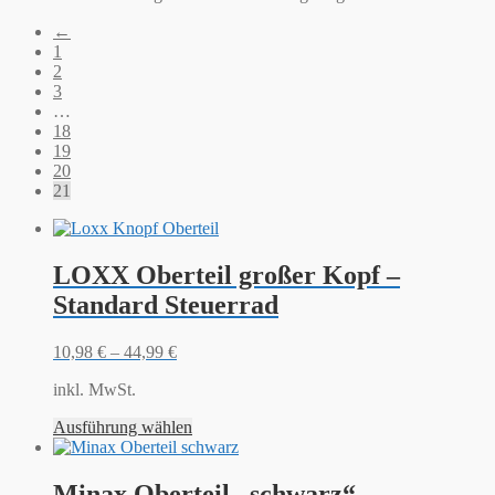
←
1
2
3
…
18
19
20
21
LOXX Oberteil großer Kopf –
Standard Steuerrad
10,98
€
–
44,99
€
inkl. MwSt.
Ausführung wählen
Minax Oberteil „schwarz“