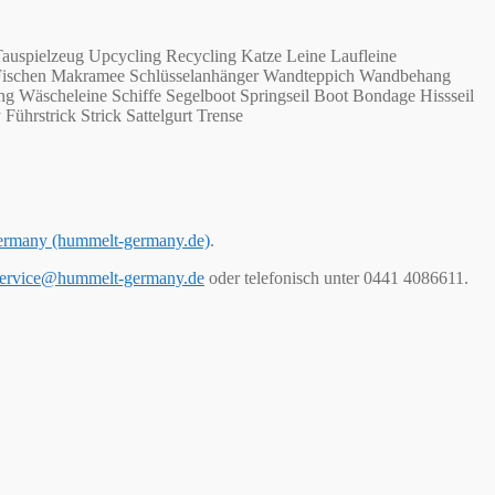
auspielzeug Upcycling Recycling Katze Leine Laufleine
n Fischen Makramee Schlüsselanhänger Wandteppich Wandbehang
g Wäscheleine Schiffe Segelboot Springseil Boot Bondage Hissseil
Führstrick Strick Sattelgurt Trense
ermany (hummelt-germany.de)
.
ervice@hummelt-germany.de
oder telefonisch unter 0441 4086611.