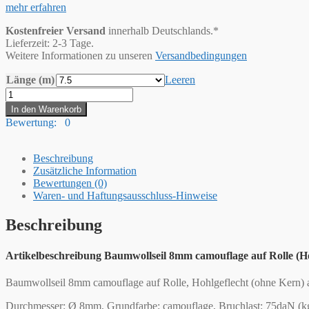
mehr erfahren
Kostenfreier Versand
innerhalb Deutschlands.*
Lieferzeit: 2-3 Tage.
Weitere Informationen zu unseren
Versandbedingungen
Länge (m)
Leeren
Hummelt®
Baumwollseil
In den Warenkorb
Baumwollkordel
Bewertung: 0
(H)
8mm
Camouflage
Beschreibung
Menge
Zusätzliche Information
Bewertungen (0)
Waren- und Haftungsausschluss-Hinweise
Beschreibung
Artikelbeschreibung Baumwollseil 8mm camouflage auf Rolle (Ho
Baumwollseil 8mm camouflage auf Rolle, Hohlgeflecht (ohne Kern) 
Durchmesser: Ø 8mm, Grundfarbe: camouflage, Bruchlast: 75daN (kg)