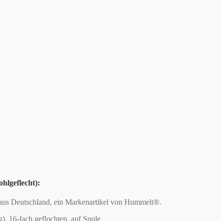
hlgeflecht):
aus Deutschland, ein Markenartikel von Hummelt®.
, 16-fach geflochten, auf Spule