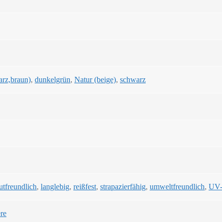
arz,braun)
,
dunkelgrün
,
Natur (beige)
,
schwarz
utfreundlich
,
langlebig
,
reißfest
,
strapazierfähig
,
umweltfreundlich
,
UV-
ere