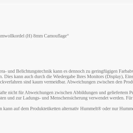
aumwollkordel (H) 8mm Camouflage“
Kamera- und Belichtungstechnik kann es dennoch zu geringfügigen Far
en. Dies kann auch durch die Wiedergabe Ihres Monitors (Display), E
verfahren sind kaum vermeidbar. Abweichungen zwischen den Produktf
te nicht für Abweichungen zwischen Abbildungen und geliefertem Pr
asten und zur Ladungs- und Menschensicherung verwendet werden. Für d
rn kann auf dem Produktetiketten alternativ Hummelt® oder nur Humme