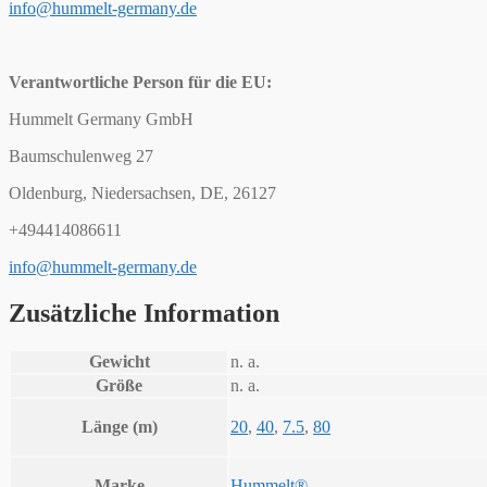
info@hummelt-germany.de
Verantwortliche Person für die EU:
Hummelt Germany GmbH
Baumschulenweg 27
Oldenburg, Niedersachsen, DE, 26127
+494414086611
info@hummelt-germany.de
Zusätzliche Information
Gewicht
n. a.
Größe
n. a.
Länge (m)
20
,
40
,
7.5
,
80
Marke
Hummelt®