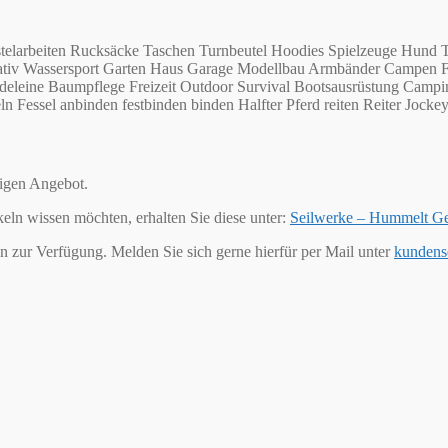
telarbeiten Rucksäcke Taschen Turnbeutel Hoodies Spielzeuge Hund T
 Kreativ Wassersport Garten Haus Garage Modellbau Armbänder Campe
eleine Baumpflege Freizeit Outdoor Survival Bootsausrüstung Campin
Fessel anbinden festbinden binden Halfter Pferd reiten Reiter Jockey 
tigen Angebot.
keln wissen möchten, erhalten Sie diese unter:
Seilwerke – Hummelt G
n zur Verfügung. Melden Sie sich gerne hierfür per Mail unter
kundens