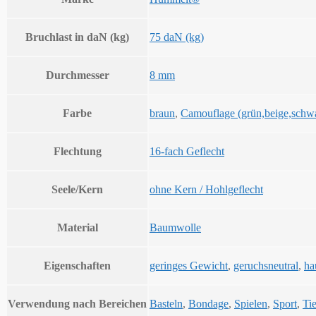
Bruchlast in daN (kg)
75 daN (kg)
Durchmesser
8 mm
Farbe
braun
,
Camouflage (grün,beige,schw
Flechtung
16-fach Geflecht
Seele/Kern
ohne Kern / Hohlgeflecht
Material
Baumwolle
Eigenschaften
geringes Gewicht
,
geruchsneutral
,
ha
Verwendung nach Bereichen
Basteln
,
Bondage
,
Spielen
,
Sport
,
Ti