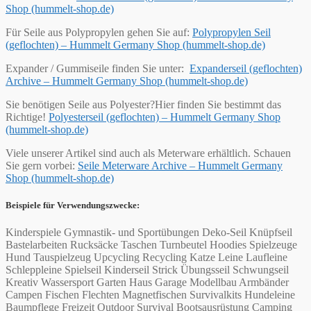
Shop (hummelt-shop.de)
Für Seile aus Polypropylen gehen Sie auf:
Polypropylen Seil
(geflochten) – Hummelt Germany Shop (hummelt-shop.de)
Expander / Gummiseile finden Sie unter:
Expanderseil (geflochten)
Archive – Hummelt Germany Shop (hummelt-shop.de)
Sie benötigen Seile aus Polyester?Hier finden Sie bestimmt das
Richtige!
Polyesterseil (geflochten) – Hummelt Germany Shop
(hummelt-shop.de)
Viele unserer Artikel sind auch als Meterware erhältlich. Schauen
Sie gern vorbei:
Seile Meterware Archive – Hummelt Germany
Shop (hummelt-shop.de)
Beispiele für Verwendungszwecke:
Kinderspiele Gymnastik- und Sportübungen Deko-Seil Knüpfseil
Bastelarbeiten Rucksäcke Taschen Turnbeutel Hoodies Spielzeuge
Hund Tauspielzeug Upcycling Recycling Katze Leine Laufleine
Schleppleine Spielseil Kinderseil Strick Übungsseil Schwungseil
Kreativ Wassersport Garten Haus Garage Modellbau Armbänder
Campen Fischen Flechten Magnetfischen Survivalkits Hundeleine
Baumpflege Freizeit Outdoor Survival Bootsausrüstung Camping