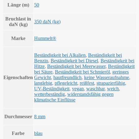
Länge (m)
50
Bruchlast in
350 daN (kg)
daN (kg)
Marke
Hummelt®
Beständigkeit bei Alkalien
,
Beständigkeit bei
Benzin
,
Beständigkeit bei Diesel
,
Beständigkeit bei
Hitze
,
Beständigkeit bei Meerwasser
,
Beständigkeit
bei Säure
,
Beständigkeit bei Schmieröl
,
geringes
Eigenschaften
Gewicht
,
hautfreundlich
,
keine Wasseraufnahme
,
langlebig
,
pflegeleicht
,
reißfest
,
strapazierfähig
,
UV-Beständigkeit
,
vegan
,
waschbar
,
weich
,
wetterbeständig
,
widerstandsfähig gegen
klimatische Einflüsse
Durchmesser
8 mm
Farbe
blau