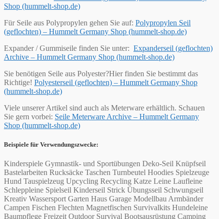
Shop (hummelt-shop.de)
Für Seile aus Polypropylen gehen Sie auf:
Polypropylen Seil
(geflochten) – Hummelt Germany Shop (hummelt-shop.de)
Expander / Gummiseile finden Sie unter:
Expanderseil (geflochten)
Archive – Hummelt Germany Shop (hummelt-shop.de)
Sie benötigen Seile aus Polyester?Hier finden Sie bestimmt das
Richtige!
Polyesterseil (geflochten) – Hummelt Germany Shop
(hummelt-shop.de)
Viele unserer Artikel sind auch als Meterware erhältlich. Schauen
Sie gern vorbei:
Seile Meterware Archive – Hummelt Germany
Shop (hummelt-shop.de)
Beispiele für Verwendungszwecke:
Kinderspiele Gymnastik- und Sportübungen Deko-Seil Knüpfseil
Bastelarbeiten Rucksäcke Taschen Turnbeutel Hoodies Spielzeuge
Hund Tauspielzeug Upcycling Recycling Katze Leine Laufleine
Schleppleine Spielseil Kinderseil Strick Übungsseil Schwungseil
Kreativ Wassersport Garten Haus Garage Modellbau Armbänder
Campen Fischen Flechten Magnetfischen Survivalkits Hundeleine
Baumpflege Freizeit Outdoor Survival Bootsausrüstung Camping