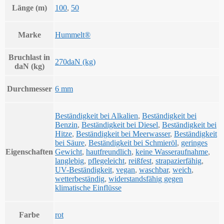
Länge (m)
100
,
50
Marke
Hummelt®
Bruchlast in
270daN (kg)
daN (kg)
Durchmesser
6 mm
Beständigkeit bei Alkalien
,
Beständigkeit bei
Benzin
,
Beständigkeit bei Diesel
,
Beständigkeit bei
Hitze
,
Beständigkeit bei Meerwasser
,
Beständigkeit
bei Säure
,
Beständigkeit bei Schmieröl
,
geringes
Eigenschaften
Gewicht
,
hautfreundlich
,
keine Wasseraufnahme
,
langlebig
,
pflegeleicht
,
reißfest
,
strapazierfähig
,
UV-Beständigkeit
,
vegan
,
waschbar
,
weich
,
wetterbeständig
,
widerstandsfähig gegen
klimatische Einflüsse
Farbe
rot