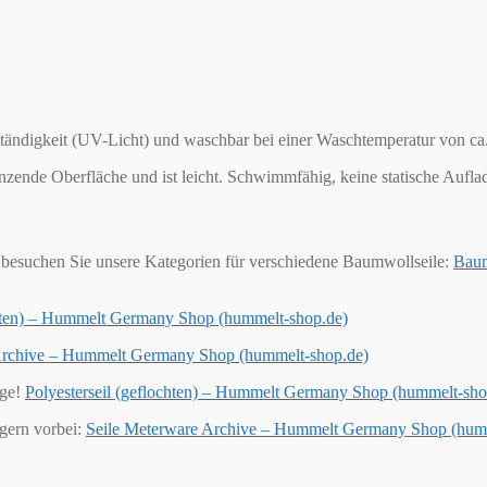
ändigkeit (UV-Licht) und waschbar bei einer Waschtemperatur von ca. 
länzende Oberfläche und ist leicht. Schwimmfähig, keine statische Aufl
besuchen Sie unsere Kategorien für verschiedene Baumwollseile:
Baum
chten) – Hummelt Germany Shop (hummelt-shop.de)
 Archive – Hummelt Germany Shop (hummelt-shop.de)
ige!
Polyesterseil (geflochten) – Hummelt Germany Shop (hummelt-sho
 gern vorbei:
Seile Meterware Archive – Hummelt Germany Shop (hum