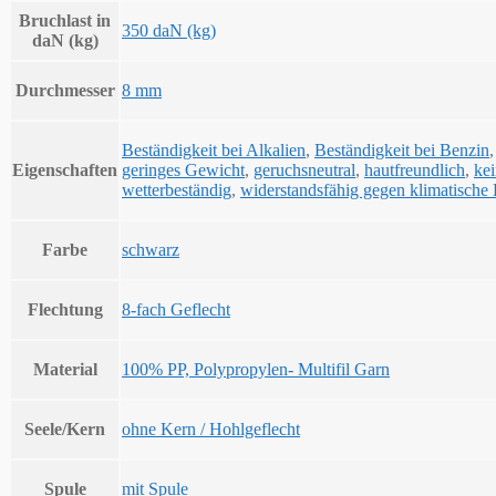
Bruchlast in
350 daN (kg)
daN (kg)
Durchmesser
8 mm
Beständigkeit bei Alkalien
,
Beständigkeit bei Benzin
Eigenschaften
geringes Gewicht
,
geruchsneutral
,
hautfreundlich
,
ke
wetterbeständig
,
widerstandsfähig gegen klimatische 
Farbe
schwarz
Flechtung
8-fach Geflecht
Material
100% PP, Polypropylen- Multifil Garn
Seele/Kern
ohne Kern / Hohlgeflecht
Spule
mit Spule