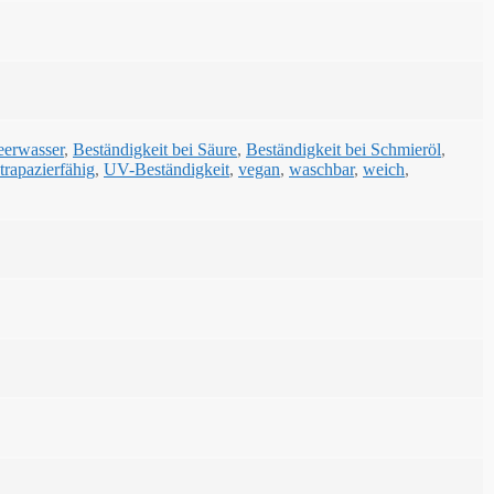
eerwasser
,
Beständigkeit bei Säure
,
Beständigkeit bei Schmieröl
,
strapazierfähig
,
UV-Beständigkeit
,
vegan
,
waschbar
,
weich
,