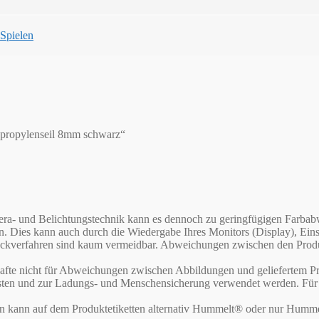
Spielen
ypropylenseil 8mm schwarz“
Kamera- und Belichtungstechnik kann es dennoch zu geringfügigen Far
en. Dies kann auch durch die Wiedergabe Ihres Monitors (Display), E
verfahren sind kaum vermeidbar. Abweichungen zwischen den Produktf
te nicht für Abweichungen zwischen Abbildungen und geliefertem Pr
asten und zur Ladungs- und Menschensicherung verwendet werden. Für d
rn kann auf dem Produktetiketten alternativ Hummelt® oder nur Humme