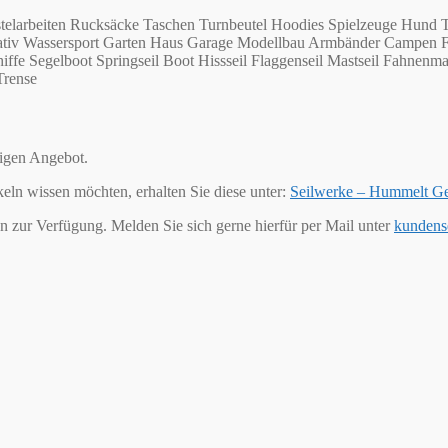
telarbeiten Rucksäcke Taschen Turnbeutel Hoodies Spielzeuge Hund T
Kreativ Wassersport Garten Haus Garage Modellbau Armbänder Campen 
ffe Segelboot Springseil Boot Hissseil Flaggenseil Mastseil Fahnenma
Trense
tigen Angebot.
keln wissen möchten, erhalten Sie diese unter:
Seilwerke – Hummelt G
n zur Verfügung. Melden Sie sich gerne hierfür per Mail unter
kundens