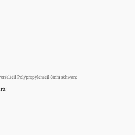
rsalseil Polypropylenseil 8mm schwarz
arz