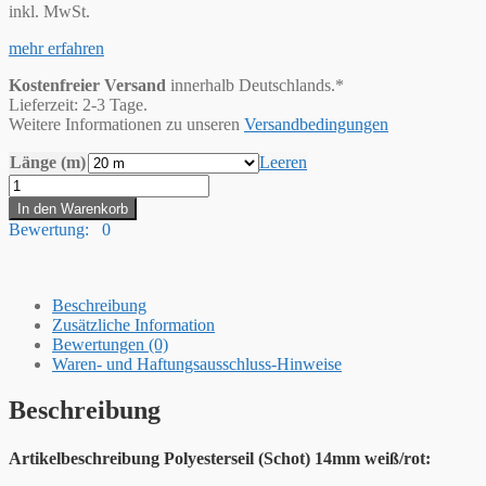
inkl. MwSt.
mehr erfahren
Kostenfreier Versand
innerhalb Deutschlands.*
Lieferzeit: 2-3 Tage.
Weitere Informationen zu unseren
Versandbedingungen
Länge (m)
Leeren
Hummelt®
Schot
In den Warenkorb
Seil
Bewertung: 0
Polyesterseil
14mm
20m
weiß
Beschreibung
/
Zusätzliche Information
rot
Bewertungen (0)
Menge
Waren- und Haftungsausschluss-Hinweise
Beschreibung
Artikelbeschreibung Polyesterseil (Schot) 14mm weiß/rot: