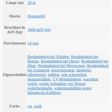
Länge (m)
20 m
Marke
Hummelt®
Bruchlast in
1600 daN (kg)
daN (kg)
Durchmesser
14 mm
Beständigkeit bei Alkalien
,
Beständigkeit bei
Benzin
,
Beständigkeit bei Diesel
,
Beständigkeit bei
Hitze
,
Beständigkeit bei Meerwasser
,
Beständigkeit
bei Schmieröl
,
geruchsneutral
,
langlebig
,
Eigenschaften
pflegeleicht
,
reißfest
,
sehr scheuerfest
,
strapazierfähig
,
UV-Beständigkeit
,
waschbar
,
weich
,
wenig Aufnahme von Wasser
,
wetterbeständig
,
widerstandsfähig gegen
klimatische Einflüsse
Farbe
rot
,
weiß