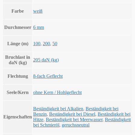
Farbe
weiß
Durchmesser
6 mm
Länge (m)
100
,
200
,
50
Bruchlast in
205 daN (kg)
daN (kg)
Flechtung
8-fach Geflecht
Seele/Kern
ohne Kern / Hohlgeflecht
Beständigkeit bei Alkalien
,
Beständigkeit bei
Benzin
,
Beständigkeit bei Diesel
,
Beständigkeit bei
Eigenschaften
Hitze
,
Beständigkeit bei Meerwasser
,
Beständigkeit
bei Schmieröl
,
geruchsneutral