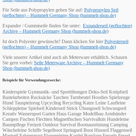
Für Seile aus Polypropylen gehen Sie auf:
Polypropylen Seil
(geflochten) – Hummelt Germany Shop (hummelt-shop.de)
Expander / Gummiseile finden Sie unter:
Expanderseil (geflochten)
Archive – Hummelt Germany Shop (hummelt-shop.de)
Ist doch Polyester gewünscht? Dann klicken Sie hier
Polyesterseil
(geflochten) – Hummelt Germany Shop (hummelt-shop.de)
Viele unserer Artikel sind auch als Meterware erhältlich. Schauen
Sie gern vorbei:
Seile Meterware Archive – Hummelt Germany
Shop (hummelt-shop.de)
Beispiele für Verwendungszwecke:
Kinderspiele Gymnastik- und Sportübungen Deko-Seil Knüpfseil
Bastelarbeiten Rucksäcke Taschen Turnbeutel Hoodies Spielzeuge
Hund Tauspielzeug Upcycling Recycling Katze Leine Laufleine
Schleppleine Spielseil Kinderseil Strick Übungsseil Schwungseil
Kreativ Wassersport Garten Haus Garage Modellbau Armbänder
Campen Fischen Flechten Magnetfischen Survivalkits Hundeleine
Baumpflege Freizeit Outdoor Survival Bootsausrüstung Camping
Wäscheleine Schiffe Segelboot Springseil Boot Hissseil Flaggenseil
Mastseil Fahnenmast Flaggenleine Kordel Bondage Fesseln Fessel