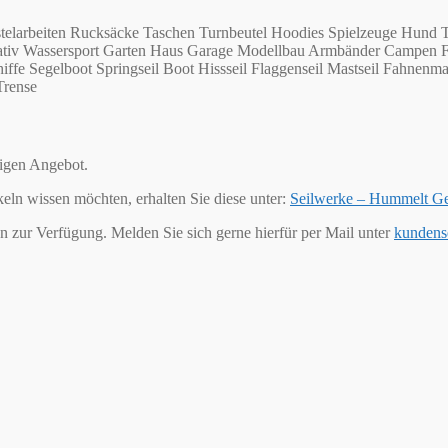
telarbeiten Rucksäcke Taschen Turnbeutel Hoodies Spielzeuge Hund T
Kreativ Wassersport Garten Haus Garage Modellbau Armbänder Campen 
ffe Segelboot Springseil Boot Hissseil Flaggenseil Mastseil Fahnenma
Trense
tigen Angebot.
keln wissen möchten, erhalten Sie diese unter:
Seilwerke – Hummelt G
n zur Verfügung. Melden Sie sich gerne hierfür per Mail unter
kundens