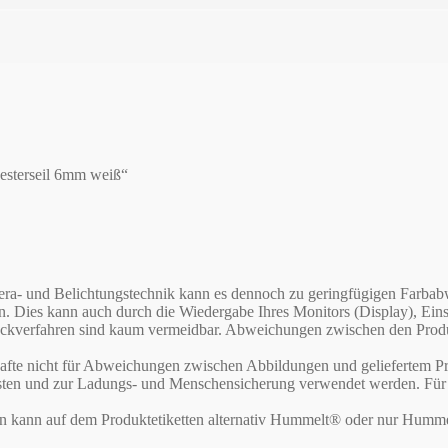
yesterseil 6mm weiß“
Kamera- und Belichtungstechnik kann es dennoch zu geringfügigen Far
en. Dies kann auch durch die Wiedergabe Ihres Monitors (Display), E
verfahren sind kaum vermeidbar. Abweichungen zwischen den Produktf
te nicht für Abweichungen zwischen Abbildungen und geliefertem Pr
asten und zur Ladungs- und Menschensicherung verwendet werden. Für d
rn kann auf dem Produktetiketten alternativ Hummelt® oder nur Humme