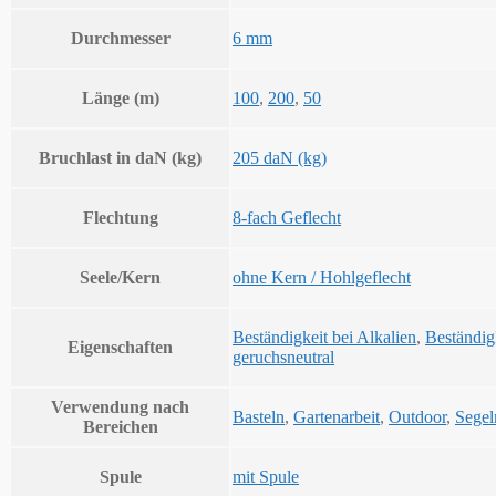
Durchmesser
6 mm
Länge (m)
100
,
200
,
50
Bruchlast in daN (kg)
205 daN (kg)
Flechtung
8-fach Geflecht
Seele/Kern
ohne Kern / Hohlgeflecht
Beständigkeit bei Alkalien
,
Beständig
Eigenschaften
geruchsneutral
Verwendung nach
Basteln
,
Gartenarbeit
,
Outdoor
,
Segel
Bereichen
Spule
mit Spule