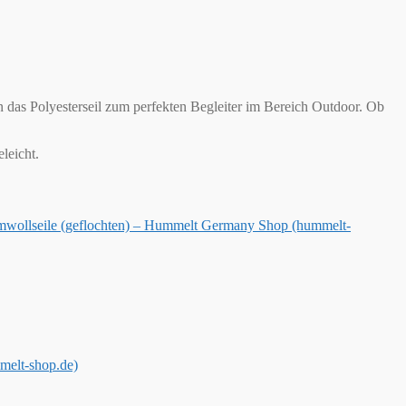
n das Polyesterseil zum perfekten Begleiter im Bereich Outdoor. Ob
leicht.
wollseile (geflochten) – Hummelt Germany Shop (hummelt-
melt-shop.de)