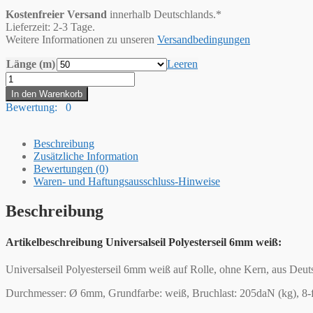
Kostenfreier Versand
innerhalb Deutschlands.*
Lieferzeit: 2-3 Tage.
Weitere Informationen zu unseren
Versandbedingungen
Länge (m)
Leeren
Hummelt®
Universalseil
In den Warenkorb
Polyesterseil
Bewertung: 0
6mm
weiß
Menge
Beschreibung
Zusätzliche Information
Bewertungen (0)
Waren- und Haftungsausschluss-Hinweise
Beschreibung
Artikelbeschreibung Universalseil Polyesterseil 6mm weiß:
Universalseil Polyesterseil 6mm weiß auf Rolle, ohne Kern, aus Deu
Durchmesser: Ø 6mm, Grundfarbe: weiß, Bruchlast: 205daN (kg), 8-f