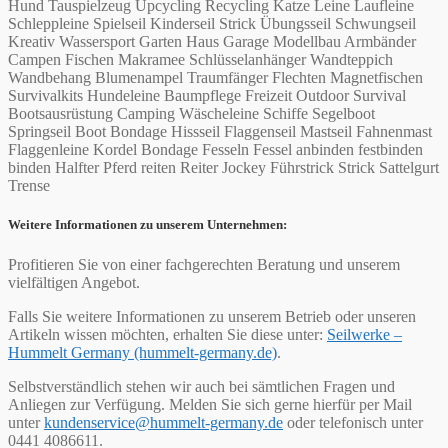
Hund Tauspielzeug Upcycling Recycling Katze Leine Laufleine
Schleppleine Spielseil Kinderseil Strick Übungsseil Schwungseil
Kreativ Wassersport Garten Haus Garage Modellbau Armbänder
Campen Fischen Makramee Schlüsselanhänger Wandteppich
Wandbehang Blumenampel Traumfänger Flechten Magnetfischen
Survivalkits Hundeleine Baumpflege Freizeit Outdoor Survival
Bootsausrüstung Camping Wäscheleine Schiffe Segelboot
Springseil Boot Bondage Hissseil Flaggenseil Mastseil Fahnenmast
Flaggenleine Kordel Bondage Fesseln Fessel anbinden festbinden
binden Halfter Pferd reiten Reiter Jockey Führstrick Strick Sattelgurt
Trense
Weitere Informationen zu unserem Unternehmen:
Profitieren Sie von einer fachgerechten Beratung und unserem
vielfältigen Angebot.
Falls Sie weitere Informationen zu unserem Betrieb oder unseren
Artikeln wissen möchten, erhalten Sie diese unter:
Seilwerke –
Hummelt Germany (hummelt-germany.de)
.
Selbstverständlich stehen wir auch bei sämtlichen Fragen und
Anliegen zur Verfügung. Melden Sie sich gerne hierfür per Mail
unter
kundenservice@hummelt-germany.de
oder telefonisch unter
0441 4086611.