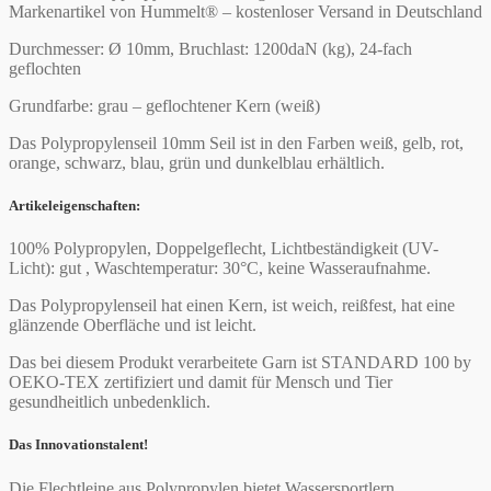
Markenartikel von Hummelt® – kostenloser Versand in Deutschland
Durchmesser: Ø 10mm, Bruchlast: 1200daN (kg), 24-fach
geflochten
Grundfarbe: grau – geflochtener Kern (weiß)
Das Polypropylenseil 10mm Seil ist in den Farben weiß, gelb, rot,
orange, schwarz, blau, grün und dunkelblau erhältlich.
Artikeleigenschaften:
100% Polypropylen, Doppelgeflecht, Lichtbeständigkeit (UV-
Licht): gut , Waschtemperatur: 30°C, keine Wasseraufnahme.
Das Polypropylenseil hat einen Kern, ist weich, reißfest, hat eine
glänzende Oberfläche und ist leicht.
Das bei diesem Produkt verarbeitete Garn ist STANDARD 100 by
OEKO-TEX zertifiziert und damit für Mensch und Tier
gesundheitlich unbedenklich.
Das Innovationstalent!
Die Flechtleine aus
Polypropylen
bietet Wassersportlern,