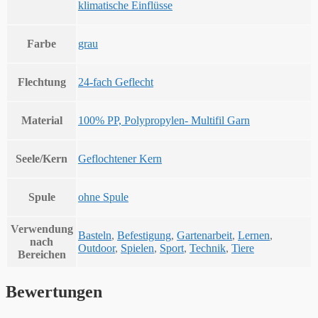
klimatische Einflüsse
Farbe
grau
Flechtung
24-fach Geflecht
Material
100% PP, Polypropylen- Multifil Garn
Seele/Kern
Geflochtener Kern
Spule
ohne Spule
Verwendung
Basteln
,
Befestigung
,
Gartenarbeit
,
Lernen
,
nach
Outdoor
,
Spielen
,
Sport
,
Technik
,
Tiere
Bereichen
Bewertungen