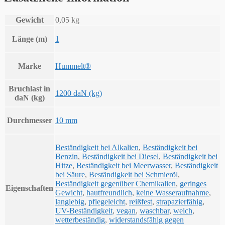
Gewicht
0,05 kg
Länge (m)
1
Marke
Hummelt®
Bruchlast in
1200 daN (kg)
daN (kg)
Durchmesser
10 mm
Beständigkeit bei Alkalien
,
Beständigkeit bei
Benzin
,
Beständigkeit bei Diesel
,
Beständigkeit bei
Hitze
,
Beständigkeit bei Meerwasser
,
Beständigkeit
bei Säure
,
Beständigkeit bei Schmieröl
,
Beständigkeit gegenüber Chemikalien
,
geringes
Eigenschaften
Gewicht
,
hautfreundlich
,
keine Wasseraufnahme
,
langlebig
,
pflegeleicht
,
reißfest
,
strapazierfähig
,
UV-Beständigkeit
,
vegan
,
waschbar
,
weich
,
wetterbeständig
,
widerstandsfähig gegen