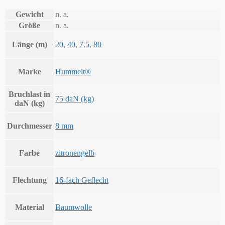
Gewicht
n. a.
Größe
n. a.
Länge (m)
20
,
40
,
7.5
,
80
Marke
Hummelt®
Bruchlast in
75 daN (kg)
daN (kg)
Durchmesser
8 mm
Farbe
zitronengelb
Flechtung
16-fach Geflecht
Material
Baumwolle