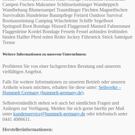
Campen Fischen Makramee Schlüsselanhänger Wandteppich
Wandbehang Blumenampel Traumfänger Flechten Magnetfischen
Survivalkits Hundeleine Baumpflege Freizeit Outdoor Survival
Bootsausrüstung Camping Wäscheleine Schiffe Segelboot
Springseil Boot Bondage Hissseil Flaggenseil Mastseil Fahnenmast
Flaggenleine Kordel Bondage Fesseln Fessel anbinden festbinden
binden Halfter Pferd reiten Reiter Jockey Führstrick Strick Sattelgurt
Trense
Weitere Informationen zu unserem Unternehmen:
Profitieren Sie von einer fachgerechten Beratung und unserem
vielfältigen Angebot.
Falls Sie weitere Informationen zu unserem Betrieb oder unseren
Artikeln wissen möchten, erhalten Sie diese unter:
Seilwerke –
Hummelt Germany (hummelt-germany.de)
.
Selbstverständlich stehen wir auch bei sämtlichen Fragen und
Anliegen zur Verfügung. Melden Sie sich gerne hierfür per Mail
unter
kundenservice@hummelt-germany.de
oder telefonisch unter
0441 4086611.
Herstellerinformationen: