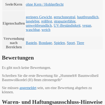
Seele/Kern
ohne Kern / Hohlgeflecht
geringes Gewicht
,
geruchsneutral
,
hautfreundlich
,
langlebig
,
reißfest
,
strapazierfähig
,
Eigenschaften
umweltfreundlich
,
UV-Beständigkeit
,
vegan
,
waschbar
,
weich
Verwendung
nach
Basteln
,
Bondage
,
Spielen
,
Sport
,
Tiere
Bereichen
Bewertungen
Es gibt noch keine Bewertungen.
Schreiben Sie die erste Bewertung für „Hummelt® Baumwollseil
Baumwollkordel (H) 8mm zitronengelb“
Sie müssen
angemeldet
sein, um eine Bewertung abgeben zu
können.
Waren- und Haftungsausschluss-Hinweise