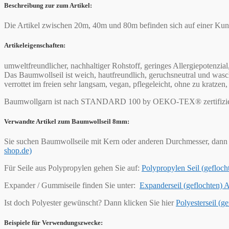
Beschreibung zur zum Artikel:
Die Artikel zwischen 20m, 40m und 80m befinden sich auf einer Kunst
Artikeleigenschaften:
umweltfreundlicher, nachhaltiger Rohstoff, geringes Allergiepotenzial
Das Baumwollseil ist weich, hautfreundlich, geruchsneutral und wasch
verrottet im freien sehr langsam, vegan, pflegeleicht, ohne zu kratz
Baumwollgarn ist nach STANDARD 100 by OEKO-TEX® zertifizie
Verwandte Artikel zum Baumwollseil 8mm:
Sie suchen Baumwollseile mit Kern oder anderen Durchmesser, dann 
shop.de)
Für Seile aus Polypropylen gehen Sie auf:
Polypropylen Seil (geflo
Expander / Gummiseile finden Sie unter:
Expanderseil (geflochten)
Ist doch Polyester gewünscht? Dann klicken Sie hier
Polyesterseil (
Beispiele für Verwendungszwecke: