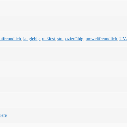
utfreundlich
,
langlebig
,
reißfest
,
strapazierfähig
,
umweltfreundlich
,
UV-
iere