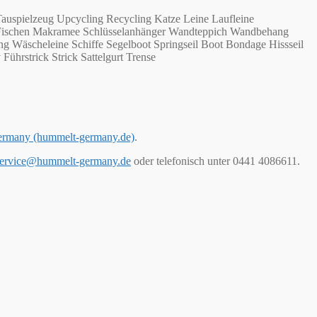
auspielzeug Upcycling Recycling Katze Leine Laufleine
n Fischen Makramee Schlüsselanhänger Wandteppich Wandbehang
g Wäscheleine Schiffe Segelboot Springseil Boot Bondage Hissseil
Führstrick Strick Sattelgurt Trense
ermany (hummelt-germany.de)
.
ervice@hummelt-germany.de
oder telefonisch unter 0441 4086611.