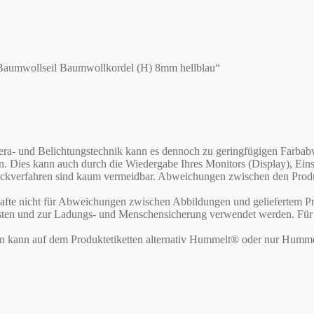
 Baumwollseil Baumwollkordel (H) 8mm hellblau“
Kamera- und Belichtungstechnik kann es dennoch zu geringfügigen Far
en. Dies kann auch durch die Wiedergabe Ihres Monitors (Display), E
verfahren sind kaum vermeidbar. Abweichungen zwischen den Produktf
te nicht für Abweichungen zwischen Abbildungen und geliefertem Pr
asten und zur Ladungs- und Menschensicherung verwendet werden. Für d
rn kann auf dem Produktetiketten alternativ Hummelt® oder nur Humme