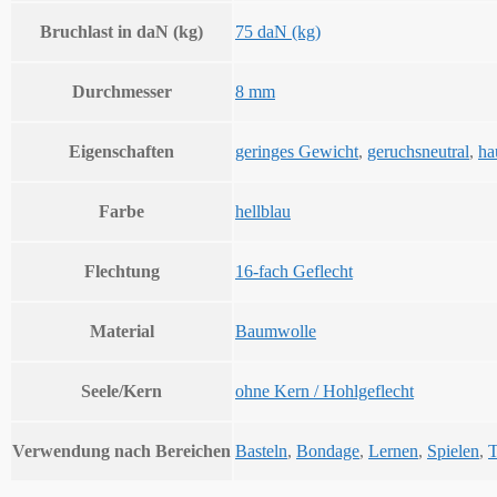
Bruchlast in daN (kg)
75 daN (kg)
Durchmesser
8 mm
Eigenschaften
geringes Gewicht
,
geruchsneutral
,
ha
Farbe
hellblau
Flechtung
16-fach Geflecht
Material
Baumwolle
Seele/Kern
ohne Kern / Hohlgeflecht
Verwendung nach Bereichen
Basteln
,
Bondage
,
Lernen
,
Spielen
,
T