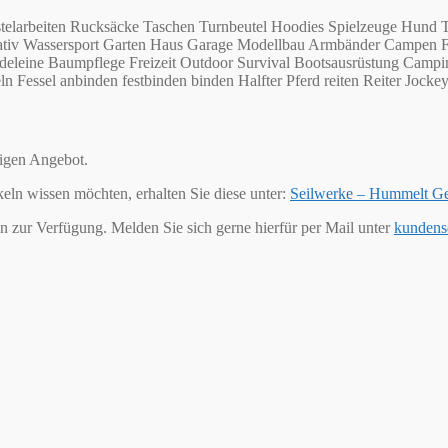
telarbeiten Rucksäcke Taschen Turnbeutel Hoodies Spielzeuge Hund T
 Kreativ Wassersport Garten Haus Garage Modellbau Armbänder Campe
eleine Baumpflege Freizeit Outdoor Survival Bootsausrüstung Campin
Fessel anbinden festbinden binden Halfter Pferd reiten Reiter Jockey 
tigen Angebot.
keln wissen möchten, erhalten Sie diese unter:
Seilwerke – Hummelt G
n zur Verfügung. Melden Sie sich gerne hierfür per Mail unter
kundens