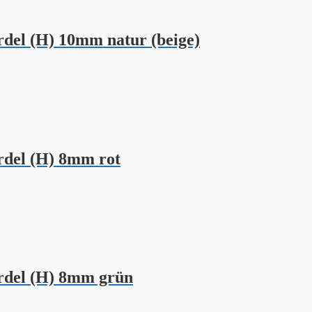
el (H) 10mm natur (beige)
del (H) 8mm rot
del (H) 8mm grün