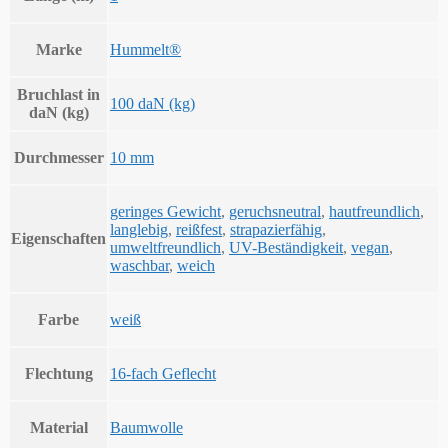
Marke
Hummelt®
Bruchlast in
100 daN (kg)
daN (kg)
Durchmesser
10 mm
geringes Gewicht
,
geruchsneutral
,
hautfreundlich
,
langlebig
,
reißfest
,
strapazierfähig
,
Eigenschaften
umweltfreundlich
,
UV-Beständigkeit
,
vegan
,
waschbar
,
weich
Farbe
weiß
Flechtung
16-fach Geflecht
Material
Baumwolle