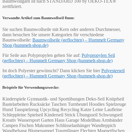
Baumwollgarn ist nach STANDARD 100 by OEKO-TEX®
zertifiziert.
Verwandte Artikel zum Baumwollseil 8mm:
Sie suchen Baumwollseile mit Kern oder anderen Durchmesser,
dann besuchen Sie unsere Kategorien für verschiedene
Baumwollseile:
Baumwollseile (geflochten) – Hummelt Germany
Shop (hummelt-shop.de)
Für Seile aus Polypropylen gehen Sie auf:
Polypropylen Seil
(geflochten) – Hummelt Germany Shop (hummelt-shop.de)
Ist doch Polyester gewünscht? Dann klicken Sie hier
Polyesterseil
(geflochten) – Hummelt Germany Shop (hummelt-shop.de)
Beispiele für Verwendungszwecke:
Kinderspiele Gymnastik- und Sportübungen Deko-Seil Knüpfseil
Bastelarbeiten Rucksäcke Taschen Turnbeutel Hoodies Spielzeuge
Hund Tauspielzeug Upcycling Recycling Katze Leine Laufleine
Schleppleine Spielseil Kinderseil Strick Übungsseil Schwungseil
Kreativ Wassersport Garten Haus Garage Modellbau Armbänder
Campen Fischen Makramee Schlüsselanhänger Wandteppich
Wandbehang Blumenampel Traumfänger Flechten Magnetfischen