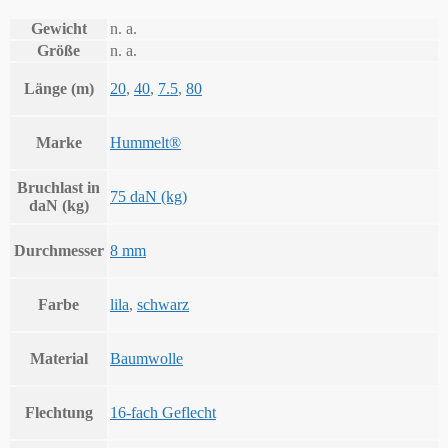
Gewicht
n. a.
Größe
n. a.
Länge (m)
20
,
40
,
7.5
,
80
Marke
Hummelt®
Bruchlast in
75 daN (kg)
daN (kg)
Durchmesser
8 mm
Farbe
lila
,
schwarz
Material
Baumwolle
Flechtung
16-fach Geflecht