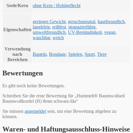
Seele/Kern
ohne Kern / Hohlgeflecht
geringes Gewicht
,
geruchsneutral
,
hautfreundlich
,
langlebig
,
reißfest
,
strapazierfähig
,
Eigenschaften
umweltfreundlich
,
UV-Beständigkeit
,
vegan
,
waschbar
,
weich
Verwendung
nach
Basteln
,
Bondage
,
Spielen
,
Sport
,
Tiere
Bereichen
Bewertungen
Es gibt noch keine Bewertungen.
Schreiben Sie die erste Bewertung für „Hummelt® Baumwollseil
Baumwollkordel (H) 8mm schwarz-lila“
Sie müssen
angemeldet
sein, um eine Bewertung abgeben zu
können.
Waren- und Haftungsausschluss-Hinweise