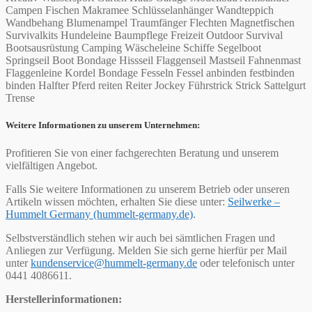
Campen Fischen Makramee Schlüsselanhänger Wandteppich
Wandbehang Blumenampel Traumfänger Flechten Magnetfischen
Survivalkits Hundeleine Baumpflege Freizeit Outdoor Survival
Bootsausrüstung Camping Wäscheleine Schiffe Segelboot
Springseil Boot Bondage Hissseil Flaggenseil Mastseil Fahnenmast
Flaggenleine Kordel Bondage Fesseln Fessel anbinden festbinden
binden Halfter Pferd reiten Reiter Jockey Führstrick Strick Sattelgurt
Trense
Weitere Informationen zu unserem Unternehmen:
Profitieren Sie von einer fachgerechten Beratung und unserem
vielfältigen Angebot.
Falls Sie weitere Informationen zu unserem Betrieb oder unseren
Artikeln wissen möchten, erhalten Sie diese unter:
Seilwerke –
Hummelt Germany (hummelt-germany.de)
.
Selbstverständlich stehen wir auch bei sämtlichen Fragen und
Anliegen zur Verfügung. Melden Sie sich gerne hierfür per Mail
unter
kundenservice@hummelt-germany.de
oder telefonisch unter
0441 4086611.
Herstellerinformationen: