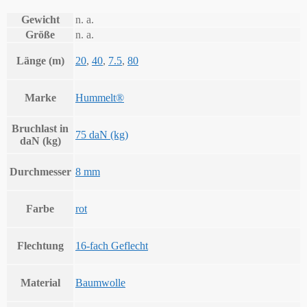
Gewicht
n. a.
Größe
n. a.
Länge (m)
20
,
40
,
7.5
,
80
Marke
Hummelt®
Bruchlast in
75 daN (kg)
daN (kg)
Durchmesser
8 mm
Farbe
rot
Flechtung
16-fach Geflecht
Material
Baumwolle