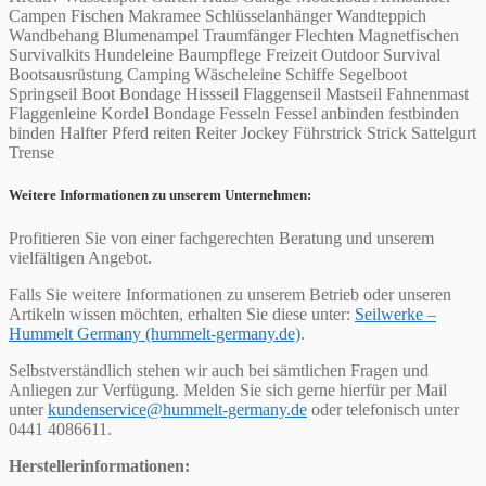
Campen Fischen Makramee Schlüsselanhänger Wandteppich
Wandbehang Blumenampel Traumfänger Flechten Magnetfischen
Survivalkits Hundeleine Baumpflege Freizeit Outdoor Survival
Bootsausrüstung Camping Wäscheleine Schiffe Segelboot
Springseil Boot Bondage Hissseil Flaggenseil Mastseil Fahnenmast
Flaggenleine Kordel Bondage Fesseln Fessel anbinden festbinden
binden Halfter Pferd reiten Reiter Jockey Führstrick Strick Sattelgurt
Trense
Weitere Informationen zu unserem Unternehmen:
Profitieren Sie von einer fachgerechten Beratung und unserem
vielfältigen Angebot.
Falls Sie weitere Informationen zu unserem Betrieb oder unseren
Artikeln wissen möchten, erhalten Sie diese unter:
Seilwerke –
Hummelt Germany (hummelt-germany.de)
.
Selbstverständlich stehen wir auch bei sämtlichen Fragen und
Anliegen zur Verfügung. Melden Sie sich gerne hierfür per Mail
unter
kundenservice@hummelt-germany.de
oder telefonisch unter
0441 4086611.
Herstellerinformationen: