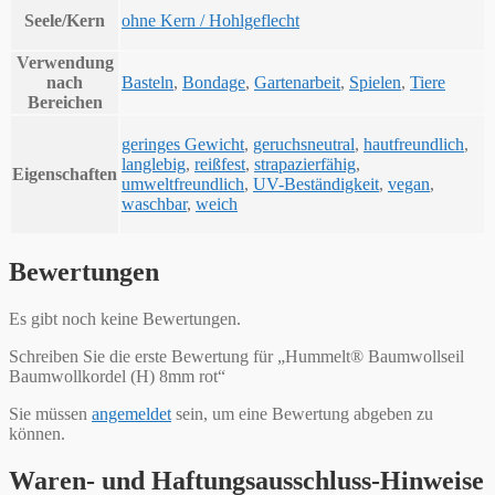
Seele/Kern
ohne Kern / Hohlgeflecht
Verwendung
nach
Basteln
,
Bondage
,
Gartenarbeit
,
Spielen
,
Tiere
Bereichen
geringes Gewicht
,
geruchsneutral
,
hautfreundlich
,
langlebig
,
reißfest
,
strapazierfähig
,
Eigenschaften
umweltfreundlich
,
UV-Beständigkeit
,
vegan
,
waschbar
,
weich
Bewertungen
Es gibt noch keine Bewertungen.
Schreiben Sie die erste Bewertung für „Hummelt® Baumwollseil
Baumwollkordel (H) 8mm rot“
Sie müssen
angemeldet
sein, um eine Bewertung abgeben zu
können.
Waren- und Haftungsausschluss-Hinweise