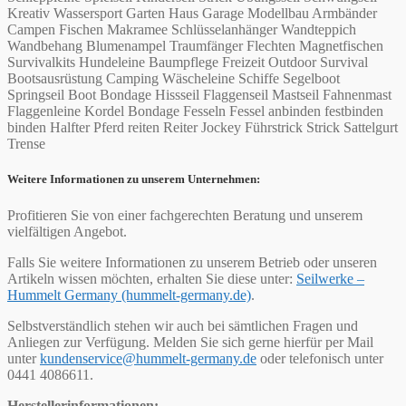
Kreativ Wassersport Garten Haus Garage Modellbau Armbänder
Campen Fischen Makramee Schlüsselanhänger Wandteppich
Wandbehang Blumenampel Traumfänger Flechten Magnetfischen
Survivalkits Hundeleine Baumpflege Freizeit Outdoor Survival
Bootsausrüstung Camping Wäscheleine Schiffe Segelboot
Springseil Boot Bondage Hissseil Flaggenseil Mastseil Fahnenmast
Flaggenleine Kordel Bondage Fesseln Fessel anbinden festbinden
binden Halfter Pferd reiten Reiter Jockey Führstrick Strick Sattelgurt
Trense
Weitere Informationen zu unserem Unternehmen:
Profitieren Sie von einer fachgerechten Beratung und unserem
vielfältigen Angebot.
Falls Sie weitere Informationen zu unserem Betrieb oder unseren
Artikeln wissen möchten, erhalten Sie diese unter:
Seilwerke –
Hummelt Germany (hummelt-germany.de)
.
Selbstverständlich stehen wir auch bei sämtlichen Fragen und
Anliegen zur Verfügung. Melden Sie sich gerne hierfür per Mail
unter
kundenservice@hummelt-germany.de
oder telefonisch unter
0441 4086611.
Herstellerinformationen: