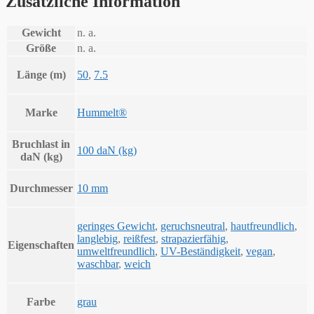
Zusätzliche Information
Gewicht
n. a.
Größe
n. a.
Länge (m)
50
,
7.5
Marke
Hummelt®
Bruchlast in
100 daN (kg)
daN (kg)
Durchmesser
10 mm
geringes Gewicht
,
geruchsneutral
,
hautfreundlich
,
langlebig
,
reißfest
,
strapazierfähig
,
Eigenschaften
umweltfreundlich
,
UV-Beständigkeit
,
vegan
,
waschbar
,
weich
Farbe
grau