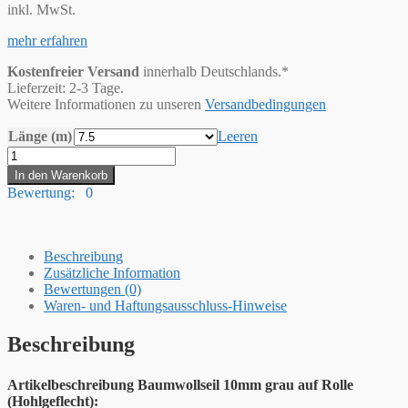
inkl. MwSt.
mehr erfahren
Kostenfreier Versand
innerhalb Deutschlands.*
Lieferzeit: 2-3 Tage.
Weitere Informationen zu unseren
Versandbedingungen
Länge (m)
Leeren
Hummelt®
Baumwollseil
In den Warenkorb
Baumwollkordel
Bewertung: 0
(H)
10mm
grau
Menge
Beschreibung
Zusätzliche Information
Bewertungen (0)
Waren- und Haftungsausschluss-Hinweise
Beschreibung
Artikelbeschreibung Baumwollseil 10mm grau auf Rolle
(Hohlgeflecht):