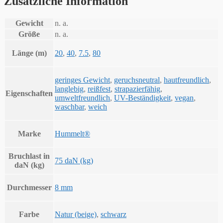
Zusätzliche Information
Gewicht
n. a.
Größe
n. a.
Länge (m)
20
,
40
,
7.5
,
80
geringes Gewicht
,
geruchsneutral
,
hautfreundlich
,
langlebig
,
reißfest
,
strapazierfähig
,
Eigenschaften
umweltfreundlich
,
UV-Beständigkeit
,
vegan
,
waschbar
,
weich
Marke
Hummelt®
Bruchlast in
75 daN (kg)
daN (kg)
Durchmesser
8 mm
Farbe
Natur (beige)
,
schwarz