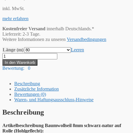
inkl. MwSt.
mehr erfahren
Kostenfreier Versand
innerhalb Deutschlands.*
Lieferzeit: 2-3 Tage.
Weitere Informationen zu unseren
Versandbedingungen
Länge (m)
Leeren
Hummelt®
Baumwollseil
In den Warenkorb
Baumwollkordel
Bewertung: 0
(H)
8mm
schwarz-
Beschreibung
natur
Zusätzliche Information
(beige)
Bewertungen (0)
Menge
Waren- und Haftungsausschluss-Hinweise
Beschreibung
Artikelbeschreibung Baumwollseil 8mm schwarz-natur auf
Rolle (Hohlgeflecht):