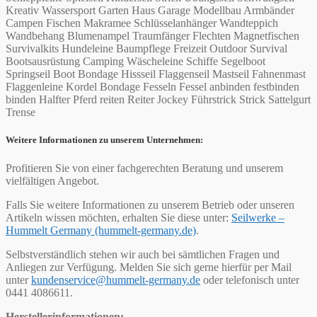
Kreativ Wassersport Garten Haus Garage Modellbau Armbänder
Campen Fischen Makramee Schlüsselanhänger Wandteppich
Wandbehang Blumenampel Traumfänger Flechten Magnetfischen
Survivalkits Hundeleine Baumpflege Freizeit Outdoor Survival
Bootsausrüstung Camping Wäscheleine Schiffe Segelboot
Springseil Boot Bondage Hissseil Flaggenseil Mastseil Fahnenmast
Flaggenleine Kordel Bondage Fesseln Fessel anbinden festbinden
binden Halfter Pferd reiten Reiter Jockey Führstrick Strick Sattelgurt
Trense
Weitere Informationen zu unserem Unternehmen:
Profitieren Sie von einer fachgerechten Beratung und unserem
vielfältigen Angebot.
Falls Sie weitere Informationen zu unserem Betrieb oder unseren
Artikeln wissen möchten, erhalten Sie diese unter:
Seilwerke –
Hummelt Germany (hummelt-germany.de)
.
Selbstverständlich stehen wir auch bei sämtlichen Fragen und
Anliegen zur Verfügung. Melden Sie sich gerne hierfür per Mail
unter
kundenservice@hummelt-germany.de
oder telefonisch unter
0441 4086611.
Herstellerinformationen: