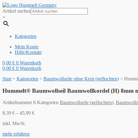
Artikel suchen
×
Kategorien
Mein Konto
Hilfe/Kontakt
0,00
€
0
Warenkorb
0,00
€
0
Warenkorb
Start
>
Kategorien
>
Baumwollseile ohne Kern (geflochten)
>
Hummel
Hummelt® Baumwollseil Baumwollkordel (H) 8mm na
Artikelnummer
8
Kategorien
Baumwollseile (geflochten)
,
Baumwollse
8,39
€
–
45,99
€
inkl. MwSt.
mehr erfahren