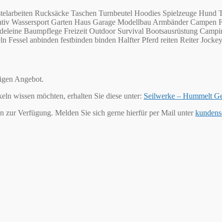
telarbeiten Rucksäcke Taschen Turnbeutel Hoodies Spielzeuge Hund T
 Kreativ Wassersport Garten Haus Garage Modellbau Armbänder Campe
eleine Baumpflege Freizeit Outdoor Survival Bootsausrüstung Campin
Fessel anbinden festbinden binden Halfter Pferd reiten Reiter Jockey 
tigen Angebot.
keln wissen möchten, erhalten Sie diese unter:
Seilwerke – Hummelt G
n zur Verfügung. Melden Sie sich gerne hierfür per Mail unter
kundens