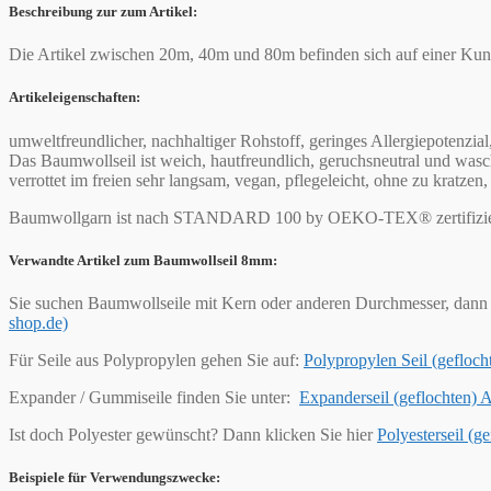
Beschreibung zur zum Artikel:
Die Artikel zwischen 20m, 40m und 80m befinden sich auf einer Kunst
Artikeleigenschaften:
umweltfreundlicher, nachhaltiger Rohstoff, geringes Allergiepotenzial
Das Baumwollseil ist weich, hautfreundlich, geruchsneutral und wasch
verrottet im freien sehr langsam, vegan, pflegeleicht, ohne zu kratz
Baumwollgarn ist nach STANDARD 100 by OEKO-TEX® zertifizie
Verwandte Artikel zum Baumwollseil 8mm:
Sie suchen Baumwollseile mit Kern oder anderen Durchmesser, dann 
shop.de)
Für Seile aus Polypropylen gehen Sie auf:
Polypropylen Seil (geflo
Expander / Gummiseile finden Sie unter:
Expanderseil (geflochten)
Ist doch Polyester gewünscht? Dann klicken Sie hier
Polyesterseil (
Beispiele für Verwendungszwecke: