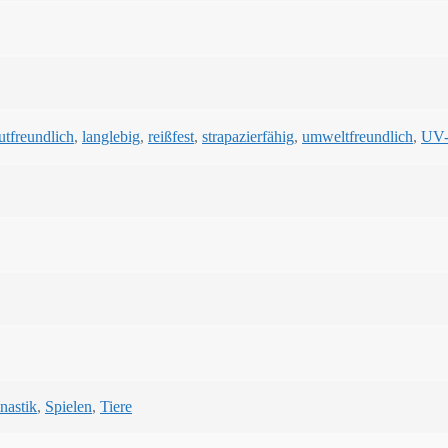
utfreundlich
,
langlebig
,
reißfest
,
strapazierfähig
,
umweltfreundlich
,
UV-
astik
,
Spielen
,
Tiere