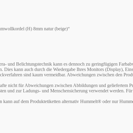
umwollkordel (H) 8mm natur (beige)“
Kamera- und Belichtungstechnik kann es dennoch zu geringfügigen Far
en. Dies kann auch durch die Wiedergabe Ihres Monitors (Display), E
verfahren sind kaum vermeidbar. Abweichungen zwischen den Produktf
te nicht für Abweichungen zwischen Abbildungen und geliefertem Pr
asten und zur Ladungs- und Menschensicherung verwendet werden. Für d
rn kann auf dem Produktetiketten alternativ Hummelt® oder nur Humme