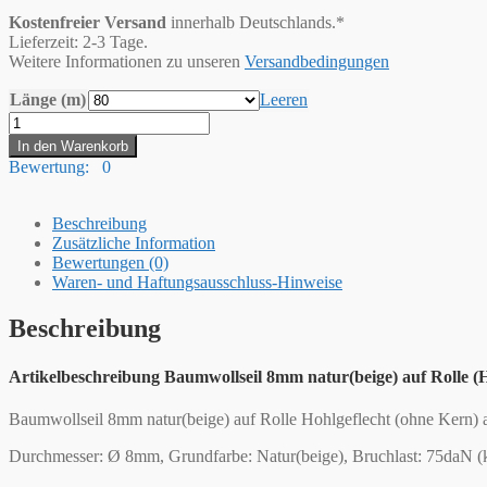
Kostenfreier Versand
innerhalb Deutschlands.*
Lieferzeit: 2-3 Tage.
Weitere Informationen zu unseren
Versandbedingungen
Länge (m)
Leeren
Hummelt®
Baumwollseil
In den Warenkorb
Baumwollkordel
Bewertung: 0
(H)
8mm
natur
Beschreibung
(beige)
Zusätzliche Information
Menge
Bewertungen (0)
Waren- und Haftungsausschluss-Hinweise
Beschreibung
Artikelbeschreibung Baumwollseil 8mm natur(beige) auf Rolle (H
Baumwollseil 8mm natur(beige) auf Rolle Hohlgeflecht (ohne Kern)
Durchmesser: Ø 8mm, Grundfarbe: Natur(beige), Bruchlast: 75daN (kg