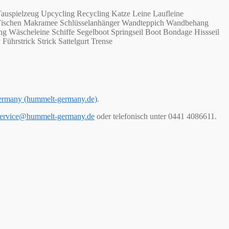
auspielzeug Upcycling Recycling Katze Leine Laufleine
n Fischen Makramee Schlüsselanhänger Wandteppich Wandbehang
g Wäscheleine Schiffe Segelboot Springseil Boot Bondage Hissseil
Führstrick Strick Sattelgurt Trense
ermany (hummelt-germany.de)
.
ervice@hummelt-germany.de
oder telefonisch unter 0441 4086611.