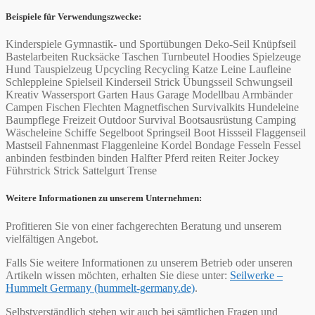
Beispiele für Verwendungszwecke:
Kinderspiele Gymnastik- und Sportübungen Deko-Seil Knüpfseil
Bastelarbeiten Rucksäcke Taschen Turnbeutel Hoodies Spielzeuge
Hund Tauspielzeug Upcycling Recycling Katze Leine Laufleine
Schleppleine Spielseil Kinderseil Strick Übungsseil Schwungseil
Kreativ Wassersport Garten Haus Garage Modellbau Armbänder
Campen Fischen Flechten Magnetfischen Survivalkits Hundeleine
Baumpflege Freizeit Outdoor Survival Bootsausrüstung Camping
Wäscheleine Schiffe Segelboot Springseil Boot Hissseil Flaggenseil
Mastseil Fahnenmast Flaggenleine Kordel Bondage Fesseln Fessel
anbinden festbinden binden Halfter Pferd reiten Reiter Jockey
Führstrick Strick Sattelgurt Trense
Weitere Informationen zu unserem Unternehmen:
Profitieren Sie von einer fachgerechten Beratung und unserem
vielfältigen Angebot.
Falls Sie weitere Informationen zu unserem Betrieb oder unseren
Artikeln wissen möchten, erhalten Sie diese unter:
Seilwerke –
Hummelt Germany (hummelt-germany.de)
.
Selbstverständlich stehen wir auch bei sämtlichen Fragen und