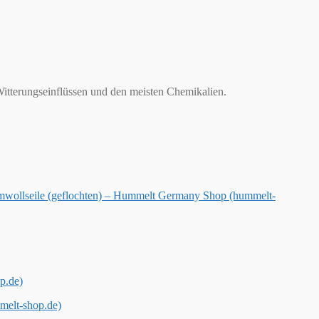
itterungseinflüssen und den meisten Chemikalien.
wollseile (geflochten) – Hummelt Germany Shop (hummelt-
p.de)
melt-shop.de)