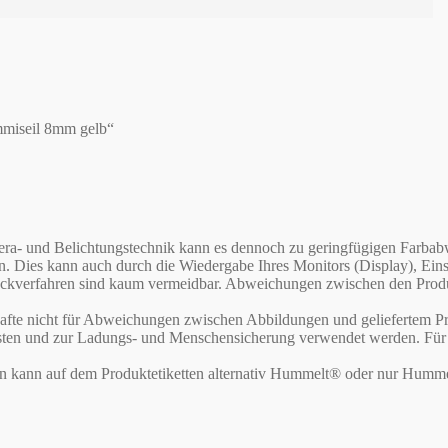
mmiseil 8mm gelb“
Kamera- und Belichtungstechnik kann es dennoch zu geringfügigen Far
en. Dies kann auch durch die Wiedergabe Ihres Monitors (Display), E
verfahren sind kaum vermeidbar. Abweichungen zwischen den Produktf
te nicht für Abweichungen zwischen Abbildungen und geliefertem Pr
asten und zur Ladungs- und Menschensicherung verwendet werden. Für d
rn kann auf dem Produktetiketten alternativ Hummelt® oder nur Humme