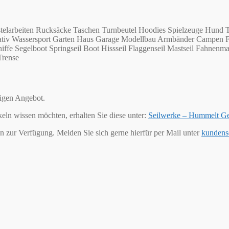
telarbeiten Rucksäcke Taschen Turnbeutel Hoodies Spielzeuge Hund T
Kreativ Wassersport Garten Haus Garage Modellbau Armbänder Campen 
ffe Segelboot Springseil Boot Hissseil Flaggenseil Mastseil Fahnenma
Trense
tigen Angebot.
keln wissen möchten, erhalten Sie diese unter:
Seilwerke – Hummelt G
n zur Verfügung. Melden Sie sich gerne hierfür per Mail unter
kundens