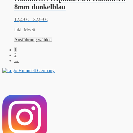
8mm dunkelblau
12,49
€
–
82,99
€
inkl. MwSt.
Ausführung wählen
1
2
→