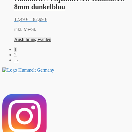
8mm dunkelblau
12,49
€
–
82,99
€
inkl. MwSt.
Ausführung wählen
1
2
→