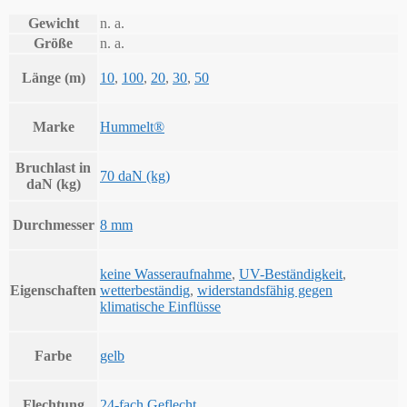
Gewicht
n. a.
Größe
n. a.
Länge (m)
10
,
100
,
20
,
30
,
50
Marke
Hummelt®
Bruchlast in
70 daN (kg)
daN (kg)
Durchmesser
8 mm
keine Wasseraufnahme
,
UV-Beständigkeit
,
Eigenschaften
wetterbeständig
,
widerstandsfähig gegen
klimatische Einflüsse
Farbe
gelb
Flechtung
24-fach Geflecht