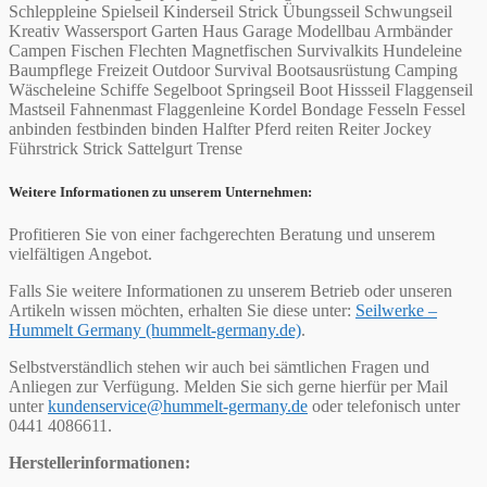
Schleppleine Spielseil Kinderseil Strick Übungsseil Schwungseil
Kreativ Wassersport Garten Haus Garage Modellbau Armbänder
Campen Fischen Flechten Magnetfischen Survivalkits Hundeleine
Baumpflege Freizeit Outdoor Survival Bootsausrüstung Camping
Wäscheleine Schiffe Segelboot Springseil Boot Hissseil Flaggenseil
Mastseil Fahnenmast Flaggenleine Kordel Bondage Fesseln Fessel
anbinden festbinden binden Halfter Pferd reiten Reiter Jockey
Führstrick Strick Sattelgurt Trense
Weitere Informationen zu unserem Unternehmen:
Profitieren Sie von einer fachgerechten Beratung und unserem
vielfältigen Angebot.
Falls Sie weitere Informationen zu unserem Betrieb oder unseren
Artikeln wissen möchten, erhalten Sie diese unter:
Seilwerke –
Hummelt Germany (hummelt-germany.de)
.
Selbstverständlich stehen wir auch bei sämtlichen Fragen und
Anliegen zur Verfügung. Melden Sie sich gerne hierfür per Mail
unter
kundenservice@hummelt-germany.de
oder telefonisch unter
0441 4086611.
Herstellerinformationen: