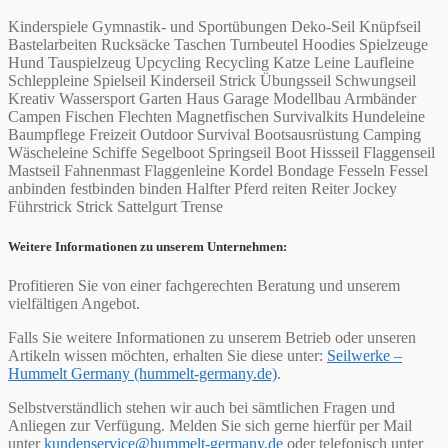
Kinderspiele Gymnastik- und Sportübungen Deko-Seil Knüpfseil
Bastelarbeiten Rucksäcke Taschen Turnbeutel Hoodies Spielzeuge
Hund Tauspielzeug Upcycling Recycling Katze Leine Laufleine
Schleppleine Spielseil Kinderseil Strick Übungsseil Schwungseil
Kreativ Wassersport Garten Haus Garage Modellbau Armbänder
Campen Fischen Flechten Magnetfischen Survivalkits Hundeleine
Baumpflege Freizeit Outdoor Survival Bootsausrüstung Camping
Wäscheleine Schiffe Segelboot Springseil Boot Hissseil Flaggenseil
Mastseil Fahnenmast Flaggenleine Kordel Bondage Fesseln Fessel
anbinden festbinden binden Halfter Pferd reiten Reiter Jockey
Führstrick Strick Sattelgurt Trense
Weitere Informationen zu unserem Unternehmen:
Profitieren Sie von einer fachgerechten Beratung und unserem
vielfältigen Angebot.
Falls Sie weitere Informationen zu unserem Betrieb oder unseren
Artikeln wissen möchten, erhalten Sie diese unter:
Seilwerke –
Hummelt Germany (hummelt-germany.de)
.
Selbstverständlich stehen wir auch bei sämtlichen Fragen und
Anliegen zur Verfügung. Melden Sie sich gerne hierfür per Mail
unter
kundenservice@hummelt-germany.de
oder telefonisch unter