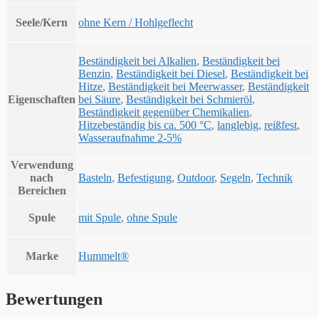
Seele/Kern
ohne Kern / Hohlgeflecht
Beständigkeit bei Alkalien
,
Beständigkeit bei
Benzin
,
Beständigkeit bei Diesel
,
Beständigkeit bei
Hitze
,
Beständigkeit bei Meerwasser
,
Beständigkeit
Eigenschaften
bei Säure
,
Beständigkeit bei Schmieröl
,
Beständigkeit gegenüber Chemikalien
,
Hitzebeständig bis ca. 500 °C
,
langlebig
,
reißfest
,
Wasseraufnahme 2-5%
Verwendung
nach
Basteln
,
Befestigung
,
Outdoor
,
Segeln
,
Technik
Bereichen
Spule
mit Spule
,
ohne Spule
Marke
Hummelt®
Bewertungen