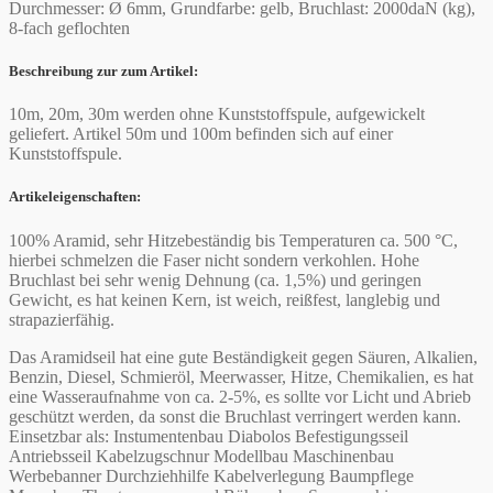
Durchmesser: Ø 6mm, Grundfarbe: gelb, Bruchlast: 2000daN (kg),
8-fach geflochten
Beschreibung zur zum Artikel:
10m, 20m, 30m werden ohne Kunststoffspule, aufgewickelt
geliefert. Artikel 50m und 100m befinden sich auf einer
Kunststoffspule.
Artikeleigenschaften:
100% Aramid, sehr Hitzebeständig bis Temperaturen ca. 500 °C,
hierbei schmelzen die Faser nicht sondern verkohlen. Hohe
Bruchlast bei sehr wenig Dehnung (ca. 1,5%) und geringen
Gewicht, es hat keinen Kern, ist weich, reißfest, langlebig und
strapazierfähig.
Das Aramidseil hat eine gute Beständigkeit gegen Säuren, Alkalien,
Benzin, Diesel, Schmieröl, Meerwasser, Hitze, Chemikalien, es hat
eine Wasseraufnahme von ca. 2-5%, es sollte vor Licht und Abrieb
geschützt werden, da sonst die Bruchlast verringert werden kann.
Einsetzbar als: Instumentenbau Diabolos Befestigungsseil
Antriebsseil Kabelzugschnur Modellbau Maschinenbau
Werbebanner Durchziehhilfe Kabelverlegung Baumpflege