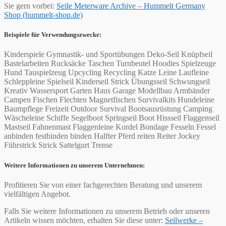
Sie gern vorbei:
Seile Meterware Archive – Hummelt Germany
Shop (hummelt-shop.de)
Beispiele für Verwendungszwecke:
Kinderspiele Gymnastik- und Sportübungen Deko-Seil Knüpfseil
Bastelarbeiten Rucksäcke Taschen Turnbeutel Hoodies Spielzeuge
Hund Tauspielzeug Upcycling Recycling Katze Leine Laufleine
Schleppleine Spielseil Kinderseil Strick Übungsseil Schwungseil
Kreativ Wassersport Garten Haus Garage Modellbau Armbänder
Campen Fischen Flechten Magnetfischen Survivalkits Hundeleine
Baumpflege Freizeit Outdoor Survival Bootsausrüstung Camping
Wäscheleine Schiffe Segelboot Springseil Boot Hissseil Flaggenseil
Mastseil Fahnenmast Flaggenleine Kordel Bondage Fesseln Fessel
anbinden festbinden binden Halfter Pferd reiten Reiter Jockey
Führstrick Strick Sattelgurt Trense
Weitere Informationen zu unserem Unternehmen:
Profitieren Sie von einer fachgerechten Beratung und unserem
vielfältigen Angebot.
Falls Sie weitere Informationen zu unserem Betrieb oder unseren
Artikeln wissen möchten, erhalten Sie diese unter:
Seilwerke –