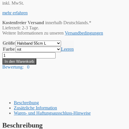
inkl. MwSt.
mehr erfahren
Kostenfreier Versand
innerhalb Deutschlands.*
Lieferzeit: 2-3 Tage.
Weitere Informationen zu unseren
Versandbedingungen
Größe
Farbe
Leeren
Hummelt®
Hundehalsband
In den Warenkorb
mit
Bewertung: 0
Zugbegrenzung
aus
weichem
Tauwerk,
geflochtenem
Seil
Menge
Beschreibung
Zusätzliche Information
Waren- und Haftungsausschluss-Hinweise
Beschreibung