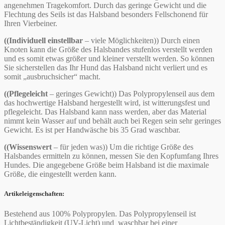
angenehmen Tragekomfort. Durch das geringe Gewicht und die
Flechtung des Seils ist das Halsband besonders Fellschonend für
Ihren Vierbeiner.
((Individuell einstellbar
– viele Möglichkeiten)) Durch einen
Knoten kann die Größe des Halsbandes stufenlos verstellt werden
und es somit etwas größer und kleiner verstellt werden. So können
Sie sicherstellen das Ihr Hund das Halsband nicht verliert und es
somit „ausbruchsicher“ macht.
((Pflegeleicht
– geringes Gewicht)) Das Polypropylenseil aus dem
das hochwertige Halsband hergestellt wird, ist witterungsfest und
pflegeleicht. Das Halsband kann nass werden, aber das Material
nimmt kein Wasser auf und behält auch bei Regen sein sehr geringes
Gewicht. Es ist per Handwäsche bis 35 Grad waschbar.
((Wissenswert
– für jeden was)) Um die richtige Größe des
Halsbandes ermitteln zu können, messen Sie den Kopfumfang Ihres
Hundes. Die angegebene Größe beim Halsband ist die maximale
Größe, die eingestellt werden kann.
Artikeleigenschaften:
Bestehend aus 100% Polypropylen. Das Polypropylenseil ist
Lichtbeständigkeit (UV-Licht) und waschbar bei einer