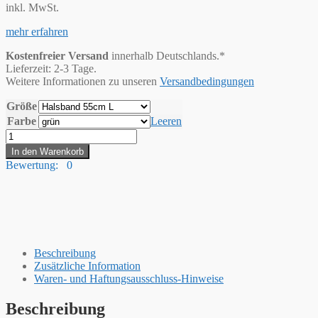
inkl. MwSt.
mehr erfahren
Kostenfreier Versand
innerhalb Deutschlands.*
Lieferzeit: 2-3 Tage.
Weitere Informationen zu unseren
Versandbedingungen
Größe
Farbe
Leeren
Hummelt®
Hundehalsband
In den Warenkorb
mit
Bewertung: 0
Zugbegrenzung
aus
weichem
Tauwerk,
geflochtenem
Seil
Menge
Beschreibung
Zusätzliche Information
Waren- und Haftungsausschluss-Hinweise
Beschreibung