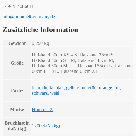
+494414086611
info@hummelt-germany.de
Zusätzliche Information
Gewicht
0,250 kg
Halsband 30cm XS – S, Halsband 35cm S,
Halsband 40cm S – M, Halsband 45cm M,
Größe
Halsband 50cm M – L, Halsband 55cm L, Halsband
60cm L – XL, Halsband 65cm XL
blau
,
dunkelblau
,
gelb
,
grau
,
grün
,
orange
,
rot
,
Farbe
schwarz
,
weiß
Marke
Hummelt®
Bruchlast in
1200 daN (kg)
daN (kg)