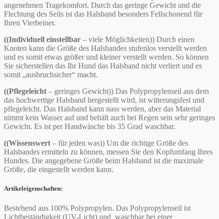
angenehmen Tragekomfort. Durch das geringe Gewicht und die
Flechtung des Seils ist das Halsband besonders Fellschonend für
Ihren Vierbeiner.
((Individuell einstellbar
– viele Möglichkeiten)) Durch einen
Knoten kann die Größe des Halsbandes stufenlos verstellt werden
und es somit etwas größer und kleiner verstellt werden. So können
Sie sicherstellen das Ihr Hund das Halsband nicht verliert und es
somit „ausbruchsicher“ macht.
((Pflegeleicht
– geringes Gewicht)) Das Polypropylenseil aus dem
das hochwertige Halsband hergestellt wird, ist witterungsfest und
pflegeleicht. Das Halsband kann nass werden, aber das Material
nimmt kein Wasser auf und behält auch bei Regen sein sehr geringes
Gewicht. Es ist per Handwäsche bis 35 Grad waschbar.
((Wissenswert
– für jeden was)) Um die richtige Größe des
Halsbandes ermitteln zu können, messen Sie den Kopfumfang Ihres
Hundes. Die angegebene Größe beim Halsband ist die maximale
Größe, die eingestellt werden kann.
Artikeleigenschaften:
Bestehend aus 100% Polypropylen. Das Polypropylenseil ist
Lichtbeständigkeit (UV-Licht) und waschbar bei einer