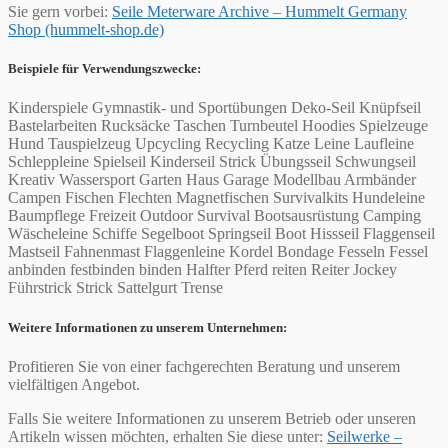
Sie gern vorbei:
Seile Meterware Archive – Hummelt Germany
Shop (hummelt-shop.de)
Beispiele für Verwendungszwecke:
Kinderspiele Gymnastik- und Sportübungen Deko-Seil Knüpfseil
Bastelarbeiten Rucksäcke Taschen Turnbeutel Hoodies Spielzeuge
Hund Tauspielzeug Upcycling Recycling Katze Leine Laufleine
Schleppleine Spielseil Kinderseil Strick Übungsseil Schwungseil
Kreativ Wassersport Garten Haus Garage Modellbau Armbänder
Campen Fischen Flechten Magnetfischen Survivalkits Hundeleine
Baumpflege Freizeit Outdoor Survival Bootsausrüstung Camping
Wäscheleine Schiffe Segelboot Springseil Boot Hissseil Flaggenseil
Mastseil Fahnenmast Flaggenleine Kordel Bondage Fesseln Fessel
anbinden festbinden binden Halfter Pferd reiten Reiter Jockey
Führstrick Strick Sattelgurt Trense
Weitere Informationen zu unserem Unternehmen:
Profitieren Sie von einer fachgerechten Beratung und unserem
vielfältigen Angebot.
Falls Sie weitere Informationen zu unserem Betrieb oder unseren
Artikeln wissen möchten, erhalten Sie diese unter:
Seilwerke –