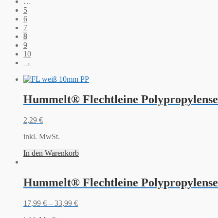
…
5
6
7
8
9
10
→
Hummelt® Flechtleine Polypropylens
2,29
€
inkl. MwSt.
In den Warenkorb
Hummelt® Flechtleine Polypropylensei
17,99
€
–
33,99
€