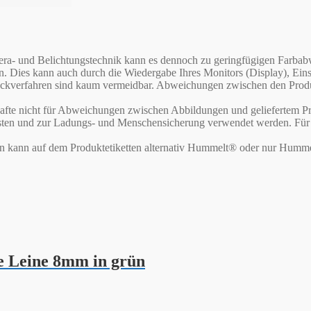
Kamera- und Belichtungstechnik kann es dennoch zu geringfügigen Far
en. Dies kann auch durch die Wiedergabe Ihres Monitors (Display), E
verfahren sind kaum vermeidbar. Abweichungen zwischen den Produktf
te nicht für Abweichungen zwischen Abbildungen und geliefertem Pr
asten und zur Ladungs- und Menschensicherung verwendet werden. Für d
rn kann auf dem Produktetiketten alternativ Hummelt® oder nur Humme
e Leine 8mm in grün