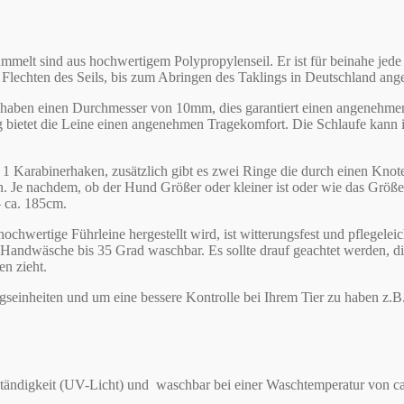
mmelt sind aus hochwertigem Polypropylenseil. Er ist für beinahe jed
Flechten des Seils, bis zum Abringen des Taklings in Deutschland angef
d haben einen Durchmesser von 10mm, dies garantiert einen angenehmen H
bietet die Leine einen angenehmen Tragekomfort. Die Schlaufe kann in
 hat 1 Karabinerhaken, zusätzlich gibt es zwei Ringe die durch einen K
en. Je nachdem, ob der Hund Größer oder kleiner ist oder wie das Grö
– ca. 185cm.
hochwertige Führleine hergestellt wird, ist witterungsfest und pflegele
er Handwäsche bis 35 Grad waschbar. Es sollte drauf geachtet werden, 
en zieht.
ainingseinheiten und um eine bessere Kontrolle bei Ihrem Tier zu haben z
tändigkeit (UV-Licht) und waschbar bei einer Waschtemperatur von ca. 