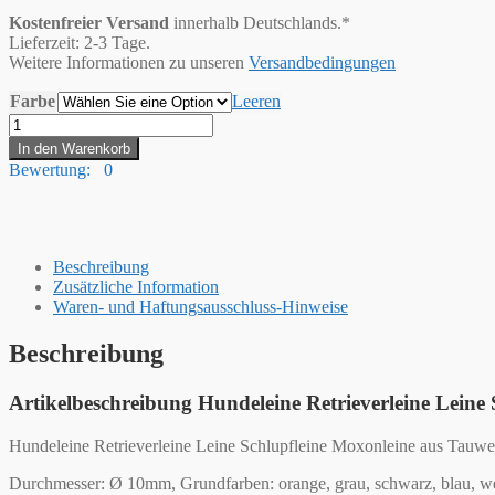
Kostenfreier Versand
innerhalb Deutschlands.*
Lieferzeit: 2-3 Tage.
Weitere Informationen zu unseren
Versandbedingungen
Farbe
Leeren
Hummelt®
Hundeleine
In den Warenkorb
Retrieverleine
Bewertung: 0
Leine
Schlupfleine
Moxonleine
aus
Tauwerk,
Beschreibung
geflochtenem
Zusätzliche Information
Seil
Waren- und Haftungsausschluss-Hinweise
Menge
Beschreibung
Artikelbeschreibung Hundeleine Retrieverleine Leine
Hundeleine Retrieverleine Leine Schlupfleine Moxonleine aus Tauwe
Durchmesser: Ø 10mm, Grundfarben: orange, grau, schwarz, blau, wei