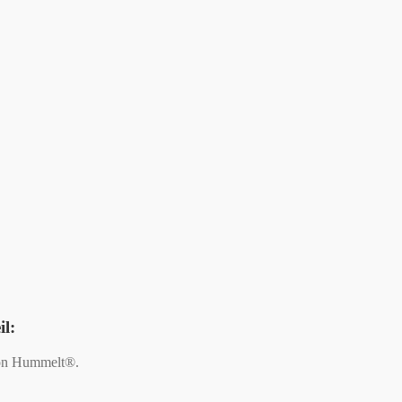
il
:
 von Hummelt®.