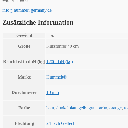
+494414086611
info@hummelt-germany.de
Zusätzliche Information
Gewicht
n. a.
Größe
Kurzführer 40 cm
Bruchlast in daN (kg)
1200 daN (kg)
Marke
Hummelt®
Durchmesser
10 mm
Farbe
blau
,
dunkelblau
,
gelb
,
grau
,
grün
,
orange
,
ro
Flechtung
24-fach Geflecht