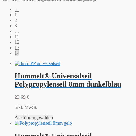
←
1
2
3
…
11
12
13
14
Hummelt® Universalseil
Polypropylenseil 8mm dunkelblau
23,69
€
inkl. MwSt.
Ausführung wählen