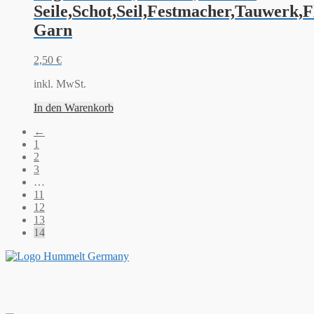
Seile,Schot,Seil,Festmacher,Tauwerk,F
Garn
2,50
€
inkl. MwSt.
In den Warenkorb
←
1
2
3
…
11
12
13
14